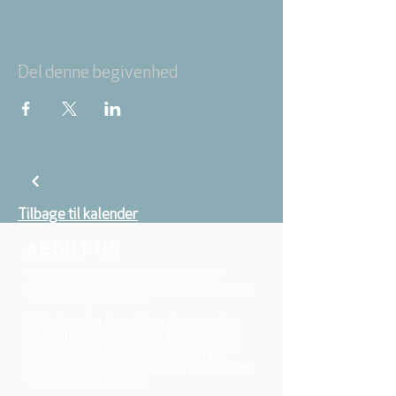
Del denne begivenhed
Tilbage til kalender
ABOUT US
We belong to the danish folkchurch, our
members are children, young and adults from
the wider city of Aarhus.
We believe that Jesus Christ shows us who
God is! The way Jesus loved and challenged
people, the way he died and rose, shows us
who God is. Jesus offers us a life of faith,
hope, and love. We want to share that life with
each other and with you.