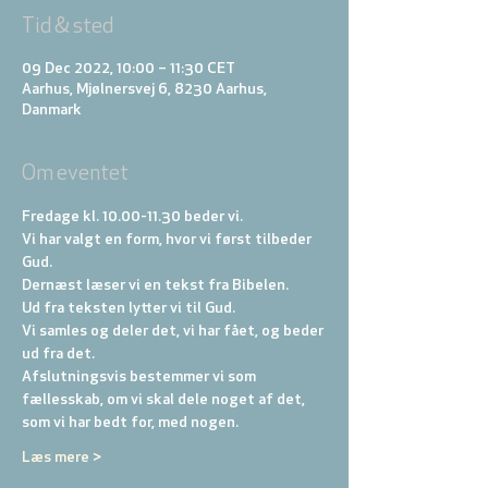
Tid & sted
09 Dec 2022, 10:00 – 11:30 CET
Aarhus, Mjølnersvej 6, 8230 Aarhus,
Danmark
Om eventet
Fredage kl. 10.00-11.30 beder vi. 
Vi har valgt en form, hvor vi først tilbeder 
Gud. 
Dernæst læser vi en tekst fra Bibelen. 
Ud fra teksten lytter vi til Gud. 
Vi samles og deler det, vi har fået, og beder 
ud fra det. 
Afslutningsvis bestemmer vi som 
fællesskab, om vi skal dele noget af det, 
som vi har bedt for, med nogen.
Læs mere >