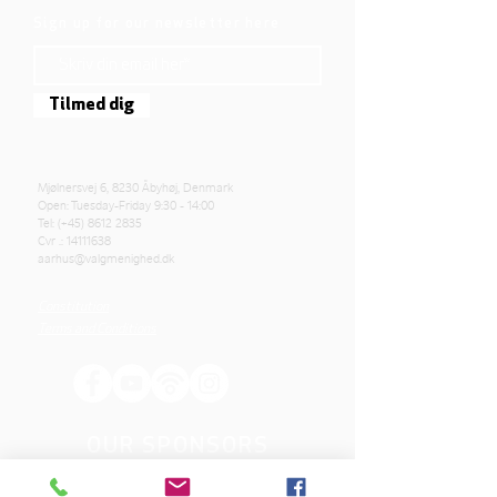
Sign up for our newsletter here
Tilmed dig
Mjølnersvej 6, 8230 Åbyhøj, Denmark
Open: Tuesday-Friday 9:30 - 14:00
Tel: (+45)
8612 2835
Cvr .:
14111638
aarhus@valgmenighed.dk
Constitution
Terms and Conditions
OUR SPONSORS