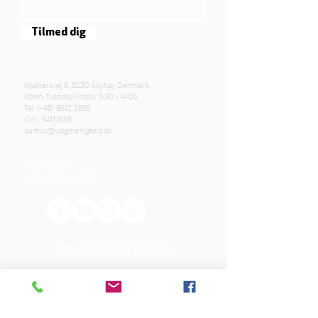
Tilmed dig
Mjølnersvej 6, 8230 Åbyhøj, Denmark
Open: Tuesday-Friday 9:30 - 14:00
Tel: (+45)
8612 2835
Cvr .:
14111638
aarhus@valgmenighed.dk
Constitution
Terms and Conditions
OUR SPONSORS