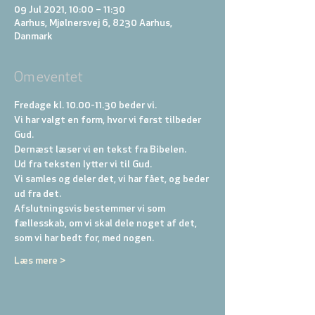
09 Jul 2021, 10:00 – 11:30
Aarhus, Mjølnersvej 6, 8230 Aarhus,
Danmark
Om eventet
Fredage kl. 10.00-11.30 beder vi. 
Vi har valgt en form, hvor vi først tilbeder 
Gud. 
Dernæst læser vi en tekst fra Bibelen. 
Ud fra teksten lytter vi til Gud. 
Vi samles og deler det, vi har fået, og beder 
ud fra det. 
Afslutningsvis bestemmer vi som 
fællesskab, om vi skal dele noget af det, 
som vi har bedt for, med nogen.
Læs mere >