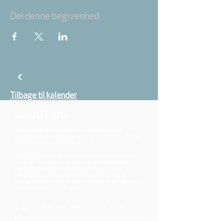
Del denne begivenhed
Tilbage til kalender
ABOUT US
We belong to the danish folkchurch, our
members are children, young and adults from
the wider city of Aarhus.
We believe that Jesus Christ shows us who
God is! The way Jesus loved and challenged
people, the way he died and rose, shows us
who God is. Jesus offers us a life of faith,
hope, and love. We want to share that life with
each other and with you.
Sign up for our newsletter here