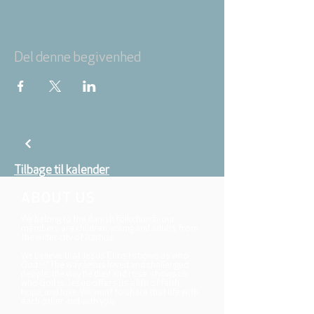
Del denne begivenhed
Tilbage til kalender
ABOUT US
We belong to the danish folkchurch, our
members are children, young and adults from
the wider city of Aarhus.
We believe that Jesus Christ shows us who
God is! The way Jesus loved and challenged
people, the way he died and rose, shows us
who God is. Jesus offers us a life of faith,
hope, and love. We want to share that life with
each other and with you.