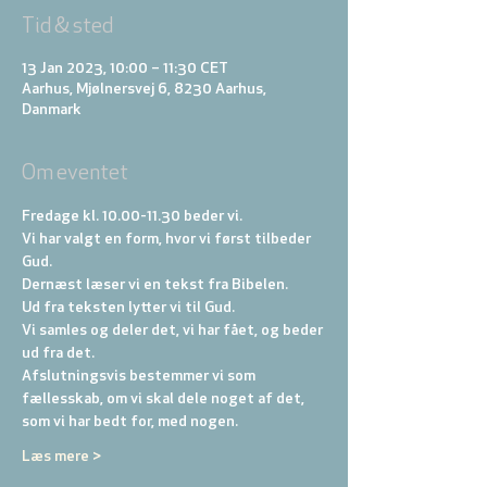
Tid & sted
13 Jan 2023, 10:00 – 11:30 CET
Aarhus, Mjølnersvej 6, 8230 Aarhus,
Danmark
Om eventet
Fredage kl. 10.00-11.30 beder vi. 
Vi har valgt en form, hvor vi først tilbeder 
Gud. 
Dernæst læser vi en tekst fra Bibelen. 
Ud fra teksten lytter vi til Gud. 
Vi samles og deler det, vi har fået, og beder 
ud fra det. 
Afslutningsvis bestemmer vi som 
fællesskab, om vi skal dele noget af det, 
som vi har bedt for, med nogen.
Læs mere >