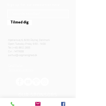
Sign up for our newsletter here
Tilmed dig
Mjølnersvej 6, 8230 Åbyhøj, Denmark
Open: Tuesday-Friday 9:30 - 14:00
Tel: (+45)
8612 2835
Cvr .:
14111638
aarhus@valgmenighed.dk
Constitution
Terms and Conditions
OUR SPONSORS