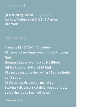
Tid & sted
31 Mar 2023, 10:00 – 11:30 CEST
Aarhus, Mjølnersvej 6, 8230 Aarhus,
Danmark
Om eventet
Fredage kl. 10.00-11.30 beder vi. 
Vi har valgt en form, hvor vi først tilbeder 
Gud. 
Dernæst læser vi en tekst fra Bibelen. 
Ud fra teksten lytter vi til Gud. 
Vi samles og deler det, vi har fået, og beder 
ud fra det. 
Afslutningsvis bestemmer vi som 
fællesskab, om vi skal dele noget af det, 
som vi har bedt for, med nogen.
Læs mere >