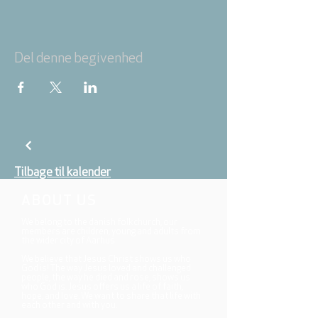
Del denne begivenhed
Tilbage til kalender
ABOUT US
We belong to the danish folkchurch, our
members are children, young and adults from
the wider city of Aarhus.
We believe that Jesus Christ shows us who
God is! The way Jesus loved and challenged
people, the way he died and rose, shows us
who God is. Jesus offers us a life of faith,
hope, and love. We want to share that life with
each other and with you.