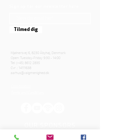
Sign up for our newsletter here
Tilmed dig
Mjølnersvej 6, 8230 Åbyhøj, Denmark
Open: Tuesday-Friday 9:30 - 14:00
Tel: (+45)
8612 2835
Cvr .:
14111638
aarhus@valgmenighed.dk
Constitution
Terms and Conditions
OUR SPONSORS