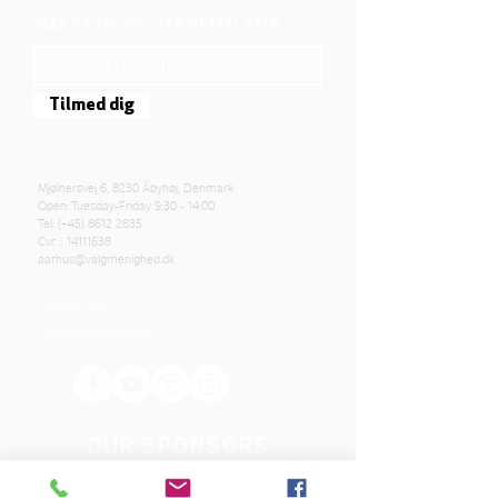
Sign up for our newsletter here
Tilmed dig
Mjølnersvej 6, 8230 Åbyhøj, Denmark
Open: Tuesday-Friday 9:30 - 14:00
Tel: (+45)
8612 2835
Cvr .:
14111638
aarhus@valgmenighed.dk
Constitution
Terms and Conditions
OUR SPONSORS