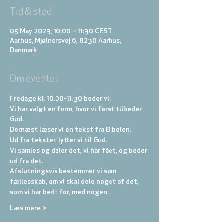
Tid & sted
05 May 2023, 10:00 – 11:30 CEST
Aarhus, Mjølnersvej 6, 8230 Aarhus,
Danmark
Om eventet
Fredage kl. 10.00-11.30 beder vi. 
Vi har valgt en form, hvor vi først tilbeder 
Gud. 
Dernæst læser vi en tekst fra Bibelen. 
Ud fra teksten lytter vi til Gud. 
Vi samles og deler det, vi har fået, og beder 
ud fra det. 
Afslutningsvis bestemmer vi som 
fællesskab, om vi skal dele noget af det, 
som vi har bedt for, med nogen.
Læs mere >