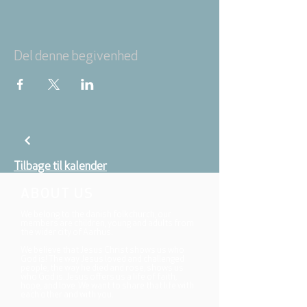
Del denne begivenhed
Tilbage til kalender
ABOUT US
We belong to the danish folkchurch, our
members are children, young and adults from
the wider city of Aarhus.
We believe that Jesus Christ shows us who
God is! The way Jesus loved and challenged
people, the way he died and rose, shows us
who God is. Jesus offers us a life of faith,
hope, and love. We want to share that life with
each other and with you.