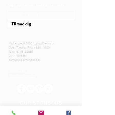
Sign up for our newsletter here
Tilmed dig
Mjølnersvej 6, 8230 Åbyhøj, Denmark
Open: Tuesday-Friday 9:30 - 14:00
Tel: (+45)
8612 2835
Cvr .:
14111638
aarhus@valgmenighed.dk
Constitution
Terms and Conditions
OUR SPONSORS