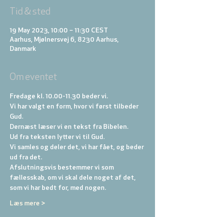
Tid & sted
19 May 2023, 10:00 – 11:30 CEST
Aarhus, Mjølnersvej 6, 8230 Aarhus,
Danmark
Om eventet
Fredage kl. 10.00-11.30 beder vi. 
Vi har valgt en form, hvor vi først tilbeder 
Gud. 
Dernæst læser vi en tekst fra Bibelen. 
Ud fra teksten lytter vi til Gud. 
Vi samles og deler det, vi har fået, og beder 
ud fra det. 
Afslutningsvis bestemmer vi som 
fællesskab, om vi skal dele noget af det, 
som vi har bedt for, med nogen.
Læs mere >