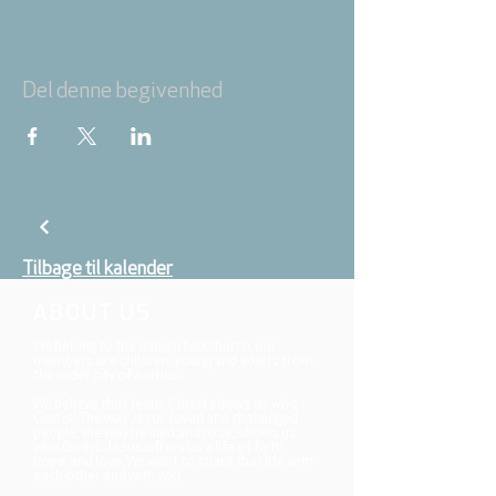
Del denne begivenhed
Tilbage til kalender
ABOUT US
We belong to the danish folkchurch, our
members are children, young and adults from
the wider city of Aarhus.
We believe that Jesus Christ shows us who
God is! The way Jesus loved and challenged
people, the way he died and rose, shows us
who God is. Jesus offers us a life of faith,
hope, and love. We want to share that life with
each other and with you.