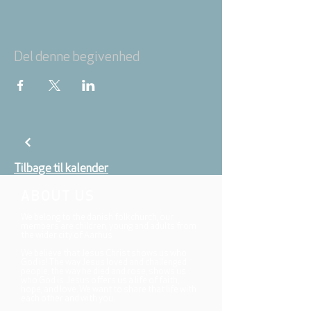
Del denne begivenhed
Tilbage til kalender
ABOUT US
We belong to the danish folkchurch, our
members are children, young and adults from
the wider city of Aarhus.
We believe that Jesus Christ shows us who
God is! The way Jesus loved and challenged
people, the way he died and rose, shows us
who God is. Jesus offers us a life of faith,
hope, and love. We want to share that life with
each other and with you.