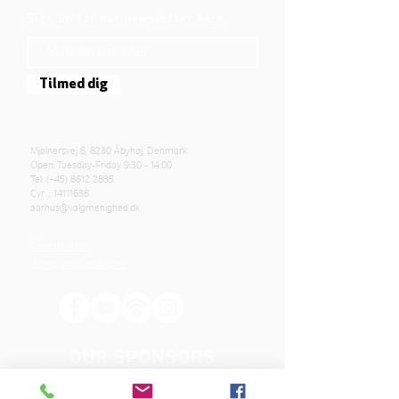
Sign up for our newsletter here
Tilmed dig
Mjølnersvej 6, 8230 Åbyhøj, Denmark
Open: Tuesday-Friday 9:30 - 14:00
Tel: (+45)
8612 2835
Cvr .:
14111638
aarhus@valgmenighed.dk
Constitution
Terms and Conditions
OUR SPONSORS