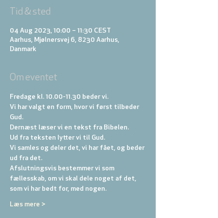
Tid & sted
04 Aug 2023, 10:00 – 11:30 CEST
Aarhus, Mjølnersvej 6, 8230 Aarhus,
Danmark
Om eventet
Fredage kl. 10.00-11.30 beder vi. 
Vi har valgt en form, hvor vi først tilbeder 
Gud. 
Dernæst læser vi en tekst fra Bibelen. 
Ud fra teksten lytter vi til Gud. 
Vi samles og deler det, vi har fået, og beder 
ud fra det. 
Afslutningsvis bestemmer vi som 
fællesskab, om vi skal dele noget af det, 
som vi har bedt for, med nogen.
Læs mere >