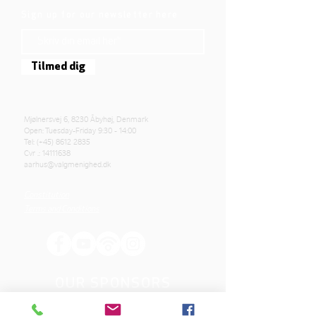
Sign up for our newsletter here
Tilmed dig
Mjølnersvej 6, 8230 Åbyhøj, Denmark
Open: Tuesday-Friday 9:30 - 14:00
Tel: (+45)
8612 2835
Cvr .:
14111638
aarhus@valgmenighed.dk
Constitution
Terms and Conditions
OUR SPONSORS