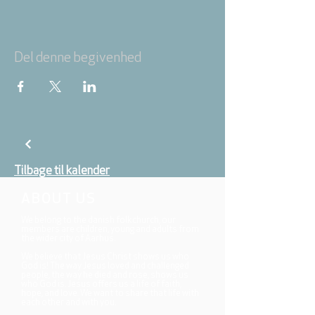
Del denne begivenhed
Tilbage til kalender
ABOUT US
We belong to the danish folkchurch, our
members are children, young and adults from
the wider city of Aarhus.
We believe that Jesus Christ shows us who
God is! The way Jesus loved and challenged
people, the way he died and rose, shows us
who God is. Jesus offers us a life of faith,
hope, and love. We want to share that life with
each other and with you.