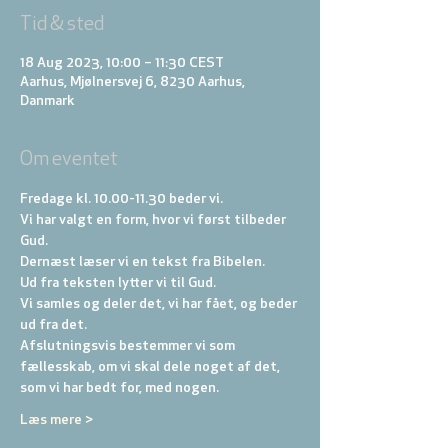
Tid & sted
18 Aug 2023, 10:00 – 11:30 CEST
Aarhus, Mjølnersvej 6, 8230 Aarhus,
Danmark
Om eventet
Fredage kl. 10.00-11.30 beder vi. 
Vi har valgt en form, hvor vi først tilbeder 
Gud. 
Dernæst læser vi en tekst fra Bibelen. 
Ud fra teksten lytter vi til Gud. 
Vi samles og deler det, vi har fået, og beder 
ud fra det. 
Afslutningsvis bestemmer vi som 
fællesskab, om vi skal dele noget af det, 
som vi har bedt for, med nogen.
Læs mere >