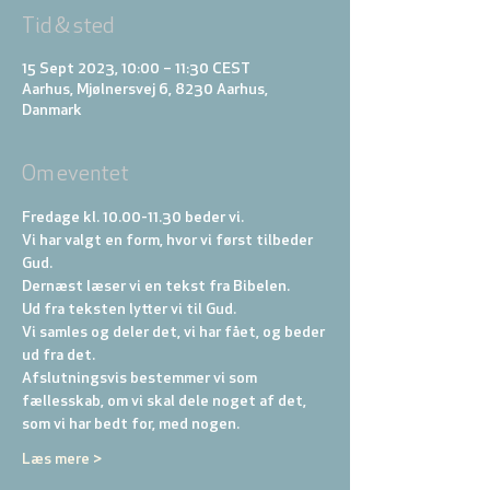
Tid & sted
15 Sept 2023, 10:00 – 11:30 CEST
Aarhus, Mjølnersvej 6, 8230 Aarhus,
Danmark
Om eventet
Fredage kl. 10.00-11.30 beder vi. 
Vi har valgt en form, hvor vi først tilbeder 
Gud. 
Dernæst læser vi en tekst fra Bibelen. 
Ud fra teksten lytter vi til Gud. 
Vi samles og deler det, vi har fået, og beder 
ud fra det. 
Afslutningsvis bestemmer vi som 
fællesskab, om vi skal dele noget af det, 
som vi har bedt for, med nogen.
Læs mere >