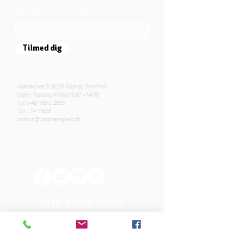
Sign up for our newsletter here
Tilmed dig
Mjølnersvej 6, 8230 Åbyhøj, Denmark
Open: Tuesday-Friday 9:30 - 14:00
Tel: (+45)
8612 2835
Cvr .:
14111638
aarhus@valgmenighed.dk
Constitution
Terms and Conditions
OUR SPONSORS