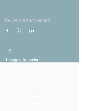
Del denne begivenhed
Tilbage til kalender
ABOUT US
We belong to the danish folkchurch, our
members are children, young and adults from
the wider city of Aarhus.
We believe that Jesus Christ shows us who
God is! The way Jesus loved and challenged
people, the way he died and rose, shows us
who God is. Jesus offers us a life of faith,
hope, and love. We want to share that life with
each other and with you.