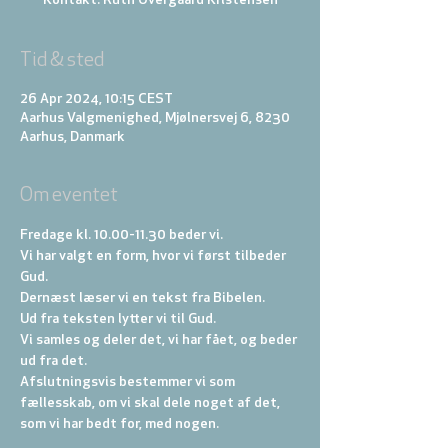
Kontakt: Ruth Overgaard Kristensen
Tid & sted
26 Apr 2024, 10:15 CEST
Aarhus Valgmenighed, Mjølnersvej 6, 8230
Aarhus, Danmark
Om eventet
Fredage kl. 10.00-11.30 beder vi. 
Vi har valgt en form, hvor vi først tilbeder 
Gud. 
Dernæst læser vi en tekst fra Bibelen. 
Ud fra teksten lytter vi til Gud. 
Vi samles og deler det, vi har fået, og beder 
ud fra det. 
Afslutningsvis bestemmer vi som 
fællesskab, om vi skal dele noget af det, 
som vi har bedt for, med nogen.