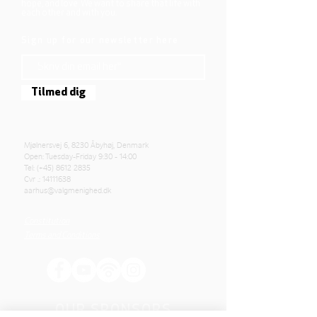
hope, and love. We want to share that life with
each other and with you.
Sign up for our newsletter here
Tilmed dig
Mjølnersvej 6, 8230 Åbyhøj, Denmark
Open: Tuesday-Friday 9:30 - 14:00
Tel: (+45)
8612 2835
Cvr .:
14111638
aarhus@valgmenighed.dk
Constitution
Terms and Conditions
OUR SPONSORS