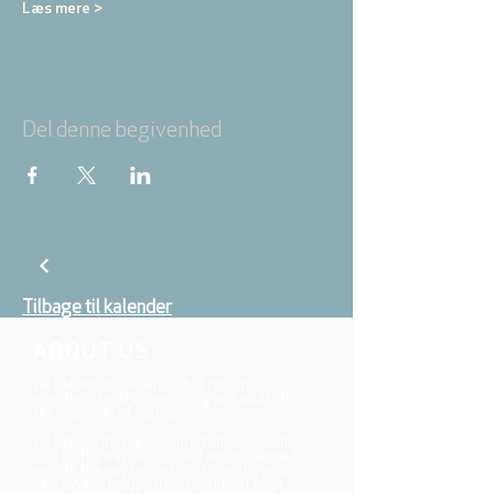
Læs mere >
Del denne begivenhed
Tilbage til kalender
ABOUT US
We belong to the danish folkchurch, our
members are children, young and adults from
the wider city of Aarhus.
We believe that Jesus Christ shows us who
God is! The way Jesus loved and challenged
people, the way he died and rose, shows us
who God is. Jesus offers us a life of faith,