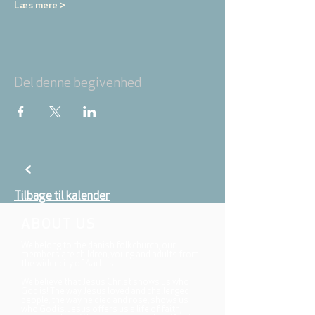
Læs mere >
Del denne begivenhed
Tilbage til kalender
ABOUT US
We belong to the danish folkchurch, our
members are children, young and adults from
the wider city of Aarhus.
We believe that Jesus Christ shows us who
God is! The way Jesus loved and challenged
people, the way he died and rose, shows us
who God is. Jesus offers us a life of faith,