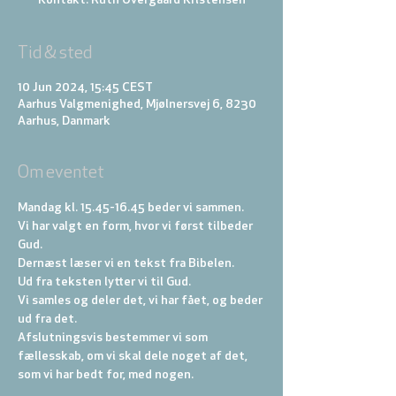
Kontakt: Ruth Overgaard Kristensen
Tid & sted
10 Jun 2024, 15:45 CEST
Aarhus Valgmenighed, Mjølnersvej 6, 8230
Aarhus, Danmark
Om eventet
Mandag kl. 15.45-16.45 beder vi sammen.
Vi har valgt en form, hvor vi først tilbeder 
Gud. 
Dernæst læser vi en tekst fra Bibelen. 
Ud fra teksten lytter vi til Gud. 
Vi samles og deler det, vi har fået, og beder 
ud fra det. 
Afslutningsvis bestemmer vi som 
fællesskab, om vi skal dele noget af det, 
som vi har bedt for, med nogen.