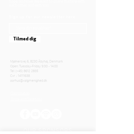
hope, and love. We want to share that life with
each other and with you.
Sign up for our newsletter here
Tilmed dig
Mjølnersvej 6, 8230 Åbyhøj, Denmark
Open: Tuesday-Friday 9:30 - 14:00
Tel: (+45)
8612 2835
Cvr .:
14111638
aarhus@valgmenighed.dk
Constitution
Terms and Conditions
OUR SPONSORS