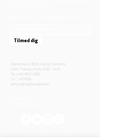
hope, and love. We want to share that life with
each other and with you.
Sign up for our newsletter here
Tilmed dig
Mjølnersvej 6, 8230 Åbyhøj, Denmark
Open: Tuesday-Friday 9:30 - 14:00
Tel: (+45)
8612 2835
Cvr .:
14111638
aarhus@valgmenighed.dk
Constitution
Terms and Conditions
OUR SPONSORS