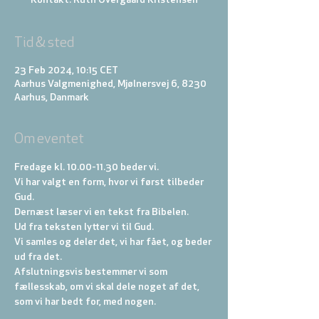
Kontakt: Ruth Overgaard Kristensen
Tid & sted
23 Feb 2024, 10:15 CET
Aarhus Valgmenighed, Mjølnersvej 6, 8230
Aarhus, Danmark
Om eventet
Fredage kl. 10.00-11.30 beder vi. 
Vi har valgt en form, hvor vi først tilbeder 
Gud. 
Dernæst læser vi en tekst fra Bibelen. 
Ud fra teksten lytter vi til Gud. 
Vi samles og deler det, vi har fået, og beder 
ud fra det. 
Afslutningsvis bestemmer vi som 
fællesskab, om vi skal dele noget af det, 
som vi har bedt for, med nogen.