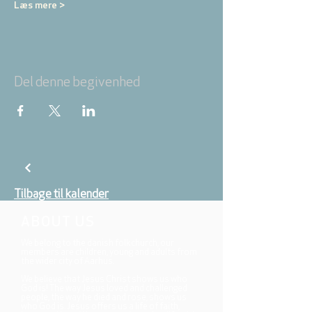
Læs mere >
Del denne begivenhed
Tilbage til kalender
ABOUT US
We belong to the danish folkchurch, our
members are children, young and adults from
the wider city of Aarhus.
We believe that Jesus Christ shows us who
God is! The way Jesus loved and challenged
people, the way he died and rose, shows us
who God is. Jesus offers us a life of faith,