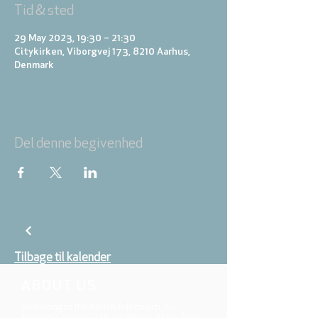
Tid & sted
29 May 2023, 19:30 – 21:30
Citykirken, Viborgvej 173, 8210 Aarhus,
Denmark
Del denne begivenhed
Tilbage til kalender
ABOUT US
We belong to the danish folkchurch, our
members are children, young and adults from