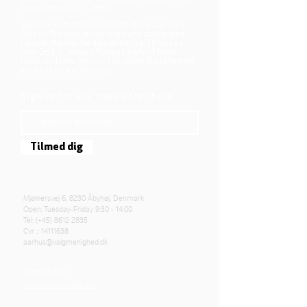
the wider city of Aarhus.
We believe that Jesus Christ shows us who
God is! The way Jesus loved and challenged
people, the way he died and rose, shows us
who God is. Jesus offers us a life of faith,
hope, and love. We want to share that life with
each other and with you.
Sign up for our newsletter here
Tilmed dig
Mjølnersvej 6, 8230 Åbyhøj, Denmark
Open: Tuesday-Friday 9:30 - 14:00
Tel: (+45)
8612 2835
Cvr .:
14111638
aarhus@valgmenighed.dk
Constitution
Terms and Conditions