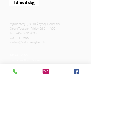
Tilmed dig
Mjølnersvej 6, 8230 Åbyhøj, Denmark
Open: Tuesday-Friday 9:30 - 14:00
Tel: (+45)
8612 2835
Cvr .:
14111638
aarhus@valgmenighed.dk
Constitution
Terms and Conditions
OUR SPONSORS