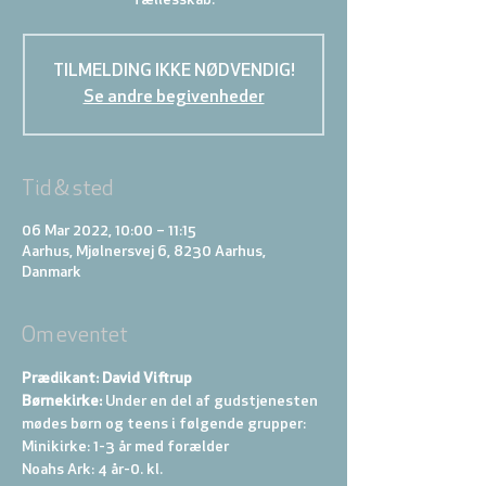
TILMELDING IKKE NØDVENDIG!
Se andre begivenheder
Tid & sted
06 Mar 2022, 10:00 – 11:15
Aarhus, Mjølnersvej 6, 8230 Aarhus,
Danmark
Om eventet
Prædikant: David Viftrup
Børnekirke:
 Under en del af gudstjenesten 
mødes børn og teens i følgende grupper: 
Minikirke: 1-3 år med forælder 
Noahs Ark: 4 år-0. kl. 