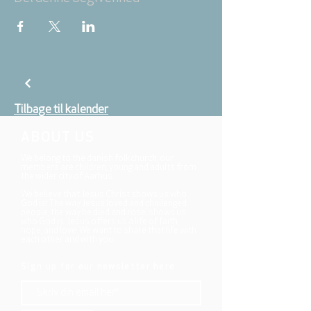
Tilbage til kalender
ABOUT US
We belong to the danish folkchurch, our
members are children, young and adults from
the wider city of Aarhus.
We believe that Jesus Christ shows us who
God is! The way Jesus loved and challenged
people, the way he died and rose, shows us
who God is. Jesus offers us a life of faith,
hope, and love. We want to share that life with
each other and with you.
Sign up for our newsletter here