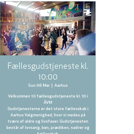
Fællesgudstjeneste kl.
10:00
Sun 06 Mar
  |  
Aarhus
Velkommen til fællesgudstjeneste kl. 10 i
ÅVM
Gudstjenesterne er det store fællesskab i
Aarhus Valgmenighed, hvor vi mødes på
tværs af aldre og livsfaser. Gudstjenesten
består af lovsang, bøn, prædiken, nadver og