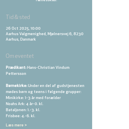
Tid & sted
26 Oct 2025, 10:00
Aarhus Valgmenighed, Mjølnersvej 6, 8230
Aarhus, Danmark
Om eventet
Prædikant: 
Hans-Christian Vindum 
Pettersson
Børnekirke:
 Under en del af gudstjenesten 
mødes børn og teens i følgende grupper: 
Minikirke: 1-3 år med forælder 
Noahs Ark: 4 år-0. kl. 
Bataljonen: 1.-3. kl. 
Frisbee: 4.-6. kl. 
Læs mere >