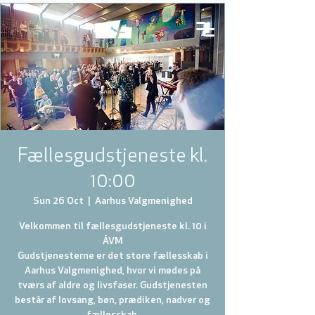
Fællesgudstjeneste kl.
10:00
Sun 26 Oct
  |  
Aarhus Valgmenighed
Velkommen til fællesgudstjeneste kl. 10 i
ÅVM
Gudstjenesterne er det store fællesskab i
Aarhus Valgmenighed, hvor vi mødes på
tværs af aldre og livsfaser. Gudstjenesten
består af lovsang, bøn, prædiken, nadver og