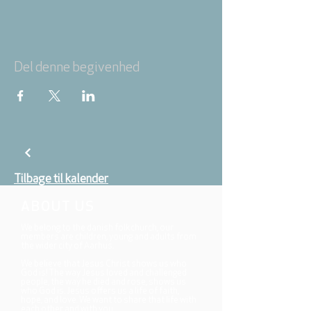
Del denne begivenhed
Tilbage til kalender
ABOUT US
We belong to the danish folkchurch, our
members are children, young and adults from
the wider city of Aarhus.
We believe that Jesus Christ shows us who
God is! The way Jesus loved and challenged
people, the way he died and rose, shows us
who God is. Jesus offers us a life of faith,
hope, and love. We want to share that life with
each other and with you.