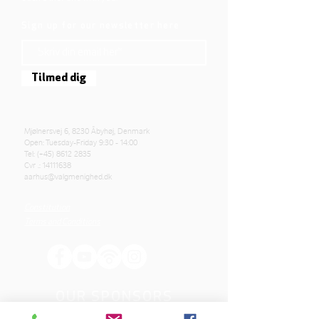
Sign up for our newsletter here
Tilmed dig
Mjølnersvej 6, 8230 Åbyhøj, Denmark
Open: Tuesday-Friday 9:30 - 14:00
Tel: (+45)
8612 2835
Cvr .:
14111638
aarhus@valgmenighed.dk
Constitution
Terms and Conditions
OUR SPONSORS