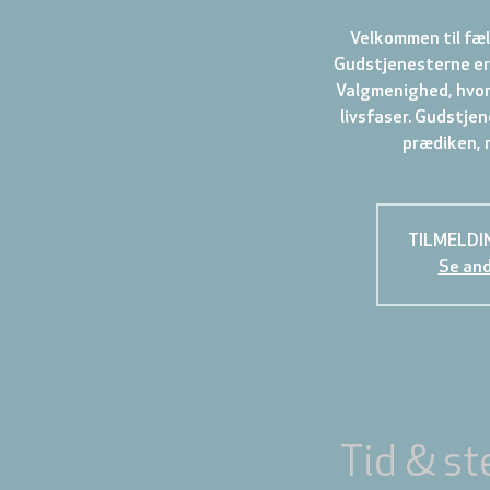
Velkommen til fæl
Gudstjenesterne er 
Valgmenighed, hvor 
livsfaser. Gudstjen
TILMELDI
Se an
Tid & st