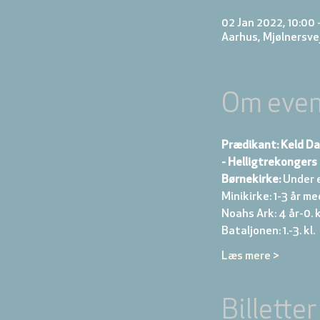
02 Jan 2022, 10:00 –
Aarhus, Mjølnersve
Om even
Prædikant: Keld D
- Helligtrekonger
Børnekirke:
 Under 
Minikirke: 1-3 år me
Noahs Ark: 4 år-0. kl
Bataljonen: 1.-3. kl. 
Læs mere >
Billetter