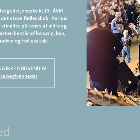
lesgudstjeneste kl. 10 i ÅVM
det store fællesskab i Aarhus
vi mødes på tværs af aldre og
esten består af lovsang, bøn,
NG IKKE NØDVENDIG!
dre begivenheder
ed