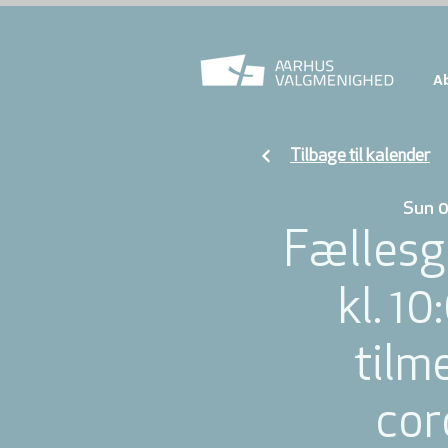
A
Tilbage til kalender
Sun 0
Fællesg
kl. 10
tilm
cor