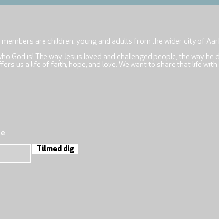
r members are children, young and adults from the wider city of Aar
who God is! The way Jesus loved and challenged people, the way he 
rs us a life of faith, hope, and love. We want to share that life with
re
Tilmed dig