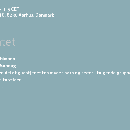
 11:15 CET
j 6, 8230 Aarhus, Danmark
tet
ahlmann
s Søndag
en del af gudstjenesten mødes børn og teens i følgende gruppe
d forælder 
. 