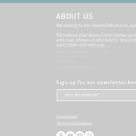
ABOUT US
We belong to the danish folkchurch, ou
We believe that Jesus Christ shows us 
and rose, shows us who God is. Jesus offe
each other and with you.
Mjølnersvej 6, 8230 Åbyhøj, Denmark
Open: Tuesday-Friday 9:30 - 14:00
Tel: (+45) 8612 2835
Cvr .: 14111638
aarhus@valgmenighed.dk
Sign up for our newsletter he
Constitution
Terms and Conditions