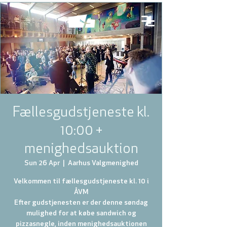
Fællesgudstjeneste kl.
10:00 +
menighedsauktion
Sun 26 Apr
  |  
Aarhus Valgmenighed
Velkommen til fællesgudstjeneste kl. 10 i
ÅVM
Efter gudstjenesten er der denne søndag
mulighed for at købe sandwich og
pizzasnegle, inden menighedsauktionen