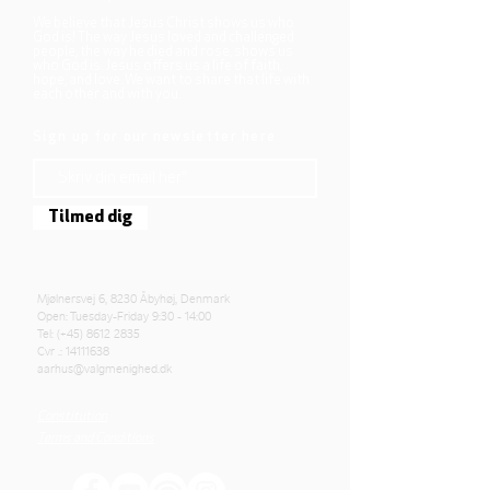
We believe that Jesus Christ shows us who
God is! The way Jesus loved and challenged
people, the way he died and rose, shows us
who God is. Jesus offers us a life of faith,
hope, and love. We want to share that life with
each other and with you.
Sign up for our newsletter here
Tilmed dig
Mjølnersvej 6, 8230 Åbyhøj, Denmark
Open: Tuesday-Friday 9:30 - 14:00
Tel: (+45)
8612 2835
Cvr .:
14111638
aarhus@valgmenighed.dk
Constitution
Terms and Conditions