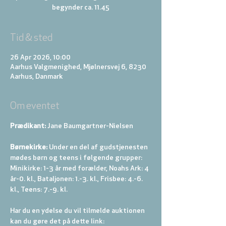
begynder ca. 11.45
Tid & sted
26 Apr 2026, 10:00
Aarhus Valgmenighed, Mjølnersvej 6, 8230
Aarhus, Danmark
Om eventet
Prædikant: 
Jane Baumgartner-Nielsen
Børnekirke:
 Under en del af gudstjenesten 
mødes børn og teens i følgende grupper: 
Minikirke: 1-3 år med forælder, Noahs Ark: 4 
år-0. kl., Bataljonen: 1.-3. kl., Frisbee: 4.-6. 
kl., Teens: 7.-9. kl.
Har du en ydelse du vil tilmelde auktionen 
kan du gøre det på dette link: 