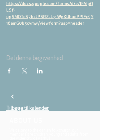
https://docs.google.com/forms/d/e/1FAIpQ
LSf-
ugSMOTcS7bxJPSRZJLg_WgXUhuePPIFc5Y
16amG0b5cvmw/viewform?usp=header
Del denne begivenhed
Tilbage til kalender
ABOUT US
We belong to the danish folkchurch, our
members are children, young and adults from
the wider city of Aarhus.