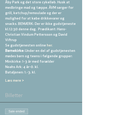
Åby Park og det store cykelløb. Husk at 
medbringe mad og tæppe. ÅVM sørger for 
grill, ketchup/remoulade og der er 
mulighed for at købe drikkevarer og 
snacks. BEMÆRK: Der er ikke gudstjeneste 
kl.12:30 denne dag.  Prædikant: Hans-
Christian Vindum Pettersson og David 
Viftrup
Se gudstjenesten online
 her.
Børnekirke:
 Under en del af gudstjenesten 
mødes børn og teens i følgende grupper: 
Minikirke: 1-3 år med forælder 
Noahs Ark: 4 år-0. kl. 
Bataljonen: 1.-3. kl. 
Læs mere >
Billetter
Sale ended