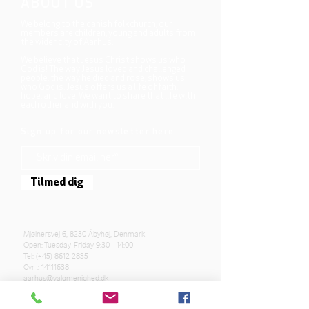
ABOUT US
We belong to the danish folkchurch, our
members are children, young and adults from
the wider city of Aarhus.
We believe that Jesus Christ shows us who
God is! The way Jesus loved and challenged
people, the way he died and rose, shows us
who God is. Jesus offers us a life of faith,
hope, and love. We want to share that life with
each other and with you.
Sign up for our newsletter here
Tilmed dig
Mjølnersvej 6, 8230 Åbyhøj, Denmark
Open: Tuesday-Friday 9:30 - 14:00
Tel: (+45)
8612 2835
Cvr .:
14111638
aarhus@valgmenighed.dk
Constitution