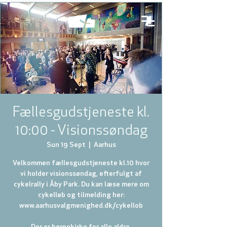
Fællesgudstjeneste kl.
10:00 - Visionssøndag
Sun 19 Sept
  |  
Aarhus
Velkommen fællesgudstjeneste kl.10 hvor
vi holder visionssøndag, efterfulgt af
cykelrally i Åby Park. Du kan læse mere om
cykelløb og tilmelding her:
www.aarhusvalgmenighed.dk/cykellob