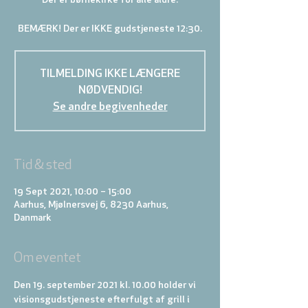
Der er børnekirke for alle aldre.
BEMÆRK! Der er IKKE gudstjeneste 12:30.
TILMELDING IKKE LÆNGERE
NØDVENDIG!
Se andre begivenheder
Tid & sted
19 Sept 2021, 10:00 – 15:00
Aarhus, Mjølnersvej 6, 8230 Aarhus,
Danmark
Om eventet
Den 19. september 2021 kl. 10.00 holder vi 
visionsgudstjeneste efterfulgt af grill i 