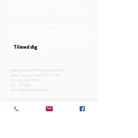
people, the way he died and rose, shows us
who God is. Jesus offers us a life of faith,
hope, and love. We want to share that life with
each other and with you.
Sign up for our newsletter here
Tilmed dig
Mjølnersvej 6, 8230 Åbyhøj, Denmark
Open: Tuesday-Friday 9:30 - 14:00
Tel: (+45)
8612 2835
Cvr .:
14111638
aarhus@valgmenighed.dk
Constitution
Terms and Conditions