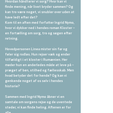
Hvordan håndterer vi sorg? Hvor kan vi 
finde mening, når livet bryder sammen? Og 
kan tro være noget, vi snubler over uden at 
have ledt efter det?  
Kom til en aften med forfatter Ingrid Nymo, 
hvor vi dykker ned i hendes roman Kloster – 
en fortælling om sorg, tro og søgen efter 
retning. 
Hovedpersonen Linea mister sin far og 
føler sig rodløs. Hun rejser væk og ender 
tilfældigt i et kloster i Rumænien. Her 
møder hun en anderledes måde at leve på – 
præget af bøn, stilhed og fællesskab. Men 
hvad betyder det for hende? Og kan vi 
genkende noget af os selv i hendes 
historie?  
Sammen med Ingrid Nymo åbner vi en 
samtale om sorgens rejse og de uventede 
steder, vi kan finde heling. Aftenen er for 
alle…