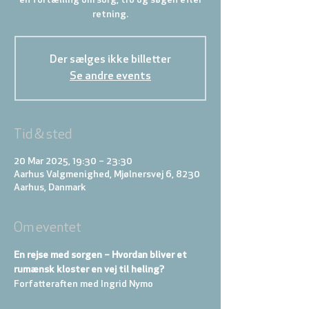
en fortælling om sorg, tro og søgen efter
retning.
Der sælges ikke billetter
Se andre events
Tid & sted
20 Mar 2025, 19:30 – 23:30
Aarhus Valgmenighed, Mjølnersvej 6, 8230
Aarhus, Danmark
Om eventet
En rejse med sorgen – Hvordan bliver et 
rumænsk kloster en vej til heling?  
Forfatteraften med Ingrid Nymo