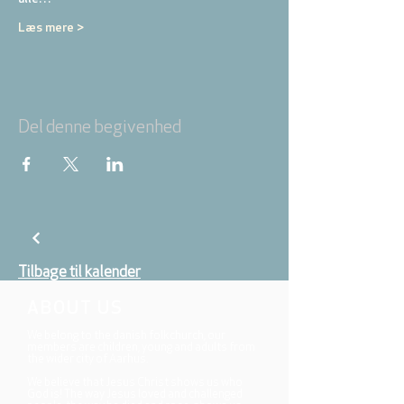
Læs mere >
Del denne begivenhed
Tilbage til kalender
ABOUT US
We belong to the danish folkchurch, our
members are children, young and adults from
the wider city of Aarhus.
We believe that Jesus Christ shows us who
God is! The way Jesus loved and challenged