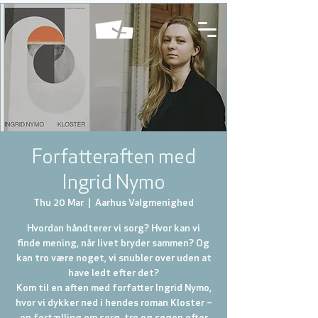
Forfatteraften med
Ingrid Nymo
Thu 20 Mar
  |  
Aarhus Valgmenighed
Hvordan håndterer vi sorg? Hvor kan vi
finde mening, når livet bryder sammen? Og
kan tro være noget, vi snubler over uden at
have ledt efter det?
Kom til en aften med forfatter Ingrid Nymo,
hvor vi dykker ned i hendes roman Kloster –