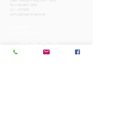
Open: Tuesday-Friday 9:30 - 14:00
Tel: (+45)
8612 2835
Cvr .:
14111638
aarhus@valgmenighed.dk
Constitution
Terms and Conditions
OUR SPONSORS