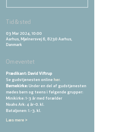
Tid & sted
03 Mar 2024, 10:00
Aarhus, Mjølnersvej 6, 8230 Aarhus,
Danmark
Om eventet
Prædikant: David Viftrup
Se gudstjenesten online
 her.
Børnekirke:
 Under en del af gudstjenesten 
mødes børn og teens i følgende grupper: 
Minikirke: 1-3 år med forælder 
Noahs Ark: 4 år-0. kl. 
Bataljonen: 1.-3. kl. 
Læs mere >