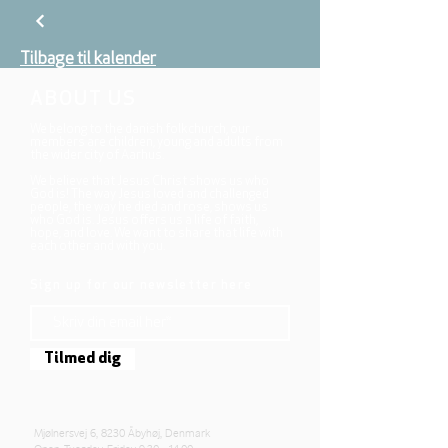
Tilbage til kalender
ABOUT US
We belong to the danish folkchurch, our
members are children, young and adults from
the wider city of Aarhus.
We believe that Jesus Christ shows us who
God is! The way Jesus loved and challenged
people, the way he died and rose, shows us
who God is. Jesus offers us a life of faith,
hope, and love. We want to share that life with
each other and with you.
Sign up for our newsletter here
Tilmed dig
Mjølnersvej 6, 8230 Åbyhøj, Denmark