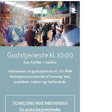
Gudstjeneste kl. 10:00
Sun 03 Mar
  |  
Aarhus
Velkommen til gudstjeneste kl. 10 i ÅVM
Gudstjenesten består af lovsang, bøn,
prædiken, nadver og fællesskab.
TILMELDING IKKE NØDVENDIG!
Se andre begivenheder