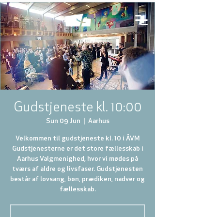
Gudstjeneste kl. 10:00
Sun 09 Jun
  |  
Aarhus
Velkommen til gudstjeneste kl. 10 i ÅVM
Gudstjenesterne er det store fællesskab i
Aarhus Valgmenighed, hvor vi mødes på
tværs af aldre og livsfaser. Gudstjenesten
består af lovsang, bøn, prædiken, nadver og