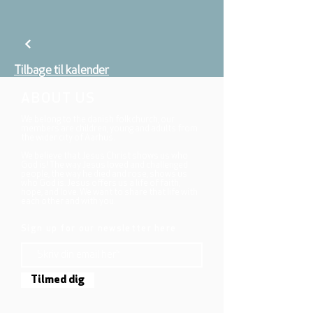
Tilbage til kalender
ABOUT US
We belong to the danish folkchurch, our
members are children, young and adults from
the wider city of Aarhus.
We believe that Jesus Christ shows us who
God is! The way Jesus loved and challenged
people, the way he died and rose, shows us
who God is. Jesus offers us a life of faith,
hope, and love. We want to share that life with
each other and with you.
Sign up for our newsletter here
Tilmed dig