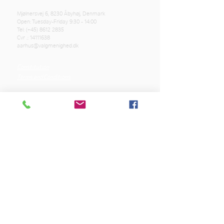
Mjølnersvej 6, 8230 Åbyhøj, Denmark
Open: Tuesday-Friday 9:30 - 14:00
Tel: (+45)
8612 2835
Cvr .:
14111638
aarhus@valgmenighed.dk
Constitution
Terms and Conditions
OUR SPONSORS