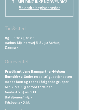
TILMELDING IKKE NØDVENDIG!
Se andre begivenheder
Tid & sted
09 Jun 2024, 10:00
Aarhus, Mjølnersvej 6, 8230 Aarhus,
Danmark
Om eventet
Prædikant: Jane Baumgartner-Nielsen
Børnekirke:
 Under en del af gudstjenesten 
mødes børn og teens i følgende grupper: 
Minikirke: 1-3 år med forælder 
Noahs Ark: 4 år-0. kl. 
Bataljonen: 1.-3. kl. 
Frisbee: 4.-6. kl. 