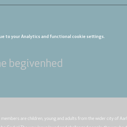
e to your Analytics and functional cookie settings.
ne begivenhed
r members are children, young and adults from the wider city of Aar