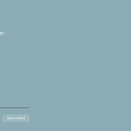
r: 
Sale ended