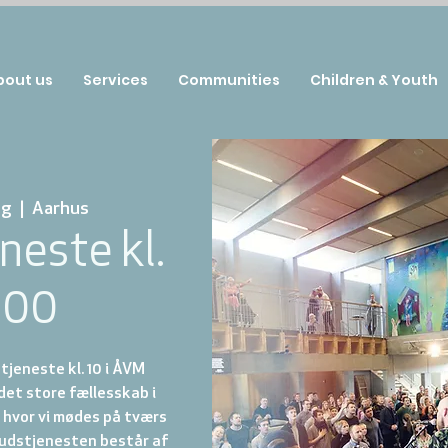
bout us
Services
Communities
Children & Youth
ug
  |  
Aarhus
neste kl.
:00
jeneste kl. 10 i ÅVM
et store fællesskab i
hvor vi mødes på tværs
 Gudstjenesten består af