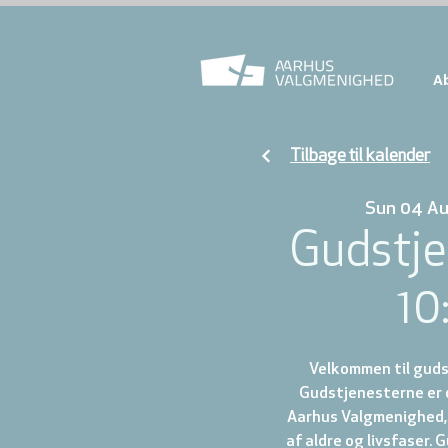
A
Tilbage til kalender
Sun 04 A
Gudstje
10
Velkommen til gudst
Gudstjenesterne er d
Aarhus Valgmenighed, 
af aldre og livsfaser.