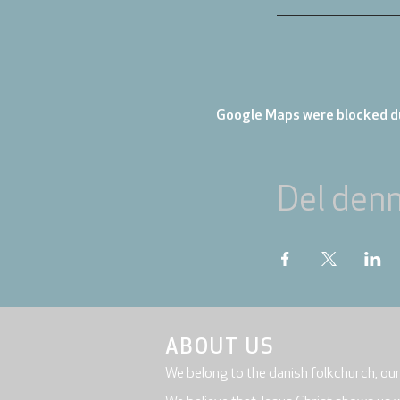
Google Maps were blocked du
Del den
ABOUT US
We belong to the danish folkchurch, ou