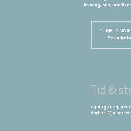
TILMELDING I
Se andre b
Tid & st
04 Aug 2024, 10:0
Aarhus, Mjølnersve