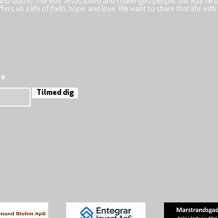
who God is! The way Jesus loved and challenged people, the way he 
rs us a life of faith, hope, and love. We want to share that life with
re
Tilmed dig