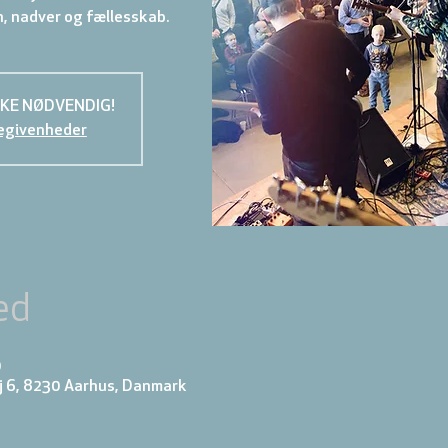
KKE NØDVENDIG!
egivenheder
ed
0
j 6, 8230 Aarhus, Danmark