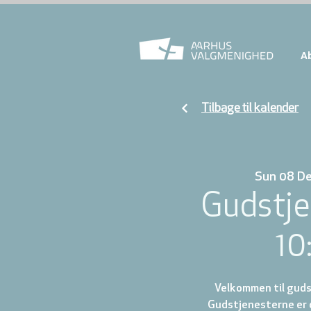
A
Tilbage til kalender
Sun 08 D
Gudstje
10
Velkommen til gudst
Gudstjenesterne er d