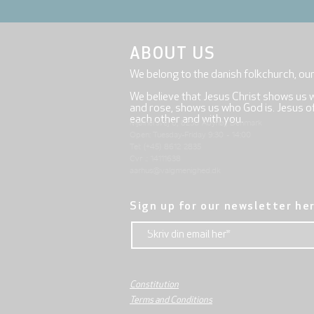
ABOUT US
We belong to the danish folkchurch, ou
We believe that Jesus Christ shows us 
and rose, shows us who God is. Jesus offe
each other and with you.
Mjølnersvej 6, 8230 Åbyhøj, Denmark
Open: Tuesday-Friday 9:30 - 14:00
Tel: (+45) 8612 2835
Cvr .: 14111638
aarhus@valgmenighed.dk
Sign up for our newsletter he
Constitution
Terms and Conditions