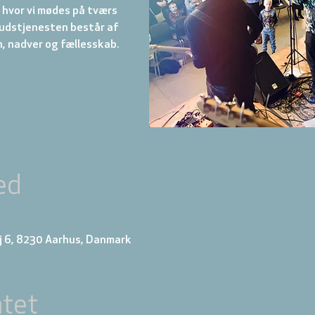
hvor vi mødes på tværs
 Gudstjenesten består af
ed
j 6, 8230 Aarhus, Danmark
tet