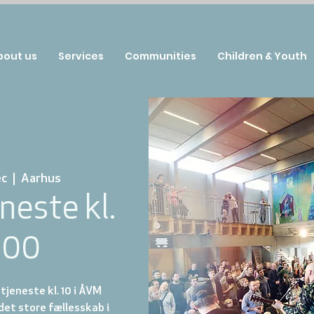
bout us
Services
Communities
Children & Youth
ec
  |  
Aarhus
neste kl.
:00
jeneste kl. 10 i ÅVM
et store fællesskab i