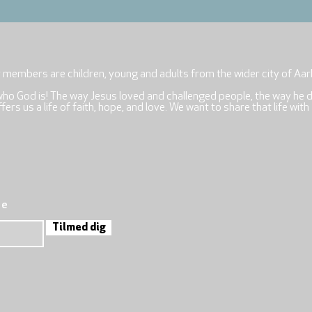
r members are children, young and adults from the wider city of Aar
who God is! The way Jesus loved and challenged people, the way he 
rs us a life of faith, hope, and love. We want to share that life with
re
Tilmed dig