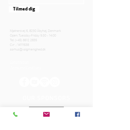
Tilmed dig
Mjølnersvej 6, 8230 Åbyhøj, Denmark
Open: Tuesday-Friday 9:30 - 14:00
Tel: (+45)
8612 2835
Cvr .:
14111638
aarhus@valgmenighed.dk
Constitution
Terms and Conditions
OUR SPONSORS