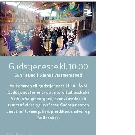
Gudstjeneste kl. 10:00
Sun 14 Dec
  |  
Aarhus Valgmenighed
Velkommen til gudstjeneste kl. 10 i ÅVM
Gudstjenesterne er det store fællesskab i
Aarhus Valgmenighed, hvor vi mødes på
tværs af aldre og livsfaser. Gudstjenesten
består af lovsang, bøn, prædiken, nadver og