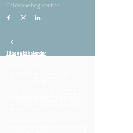
Del denne begivenhed
Tilbage til kalender
ABOUT US
We belong to the danish folkchurch, our
members are children, young and adults from
the wider city of Aarhus.
We believe that Jesus Christ shows us who
God is! The way Jesus loved and challenged
people, the way he died and rose, shows us
who God is. Jesus offers us a life of faith,
hope, and love. We want to share that life with
each other and with you.
Sign up for our newsletter here