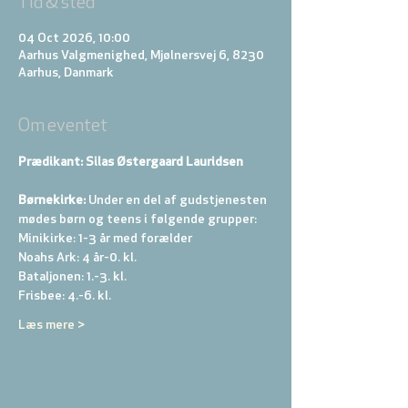
Tid & sted
04 Oct 2026, 10:00
Aarhus Valgmenighed, Mjølnersvej 6, 8230
Aarhus, Danmark
Om eventet
Prædikant: Silas Østergaard Lauridsen
Børnekirke:
 Under en del af gudstjenesten 
mødes børn og teens i følgende grupper: 
Minikirke: 1-3 år med forælder 
Noahs Ark: 4 år-0. kl. 
Bataljonen: 1.-3. kl. 
Frisbee: 4.-6. kl. 
Læs mere >