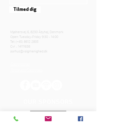
Tilmed dig
Mjølnersvej 6, 8230 Åbyhøj, Denmark
Open: Tuesday-Friday 9:30 - 14:00
Tel: (+45)
8612 2835
Cvr .:
14111638
aarhus@valgmenighed.dk
Constitution
Terms and Conditions
OUR SPONSORS