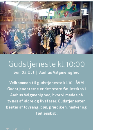
Gudstjeneste kl. 10:00
Sun 04 Oct
  |  
Aarhus Valgmenighed
Velkommen til gudstjeneste kl. 10 i ÅVM
Gudstjenesterne er det store fællesskab i
Aarhus Valgmenighed, hvor vi mødes på
tværs af aldre og livsfaser. Gudstjenesten
består af lovsang, bøn, prædiken, nadver og
fællesskab.