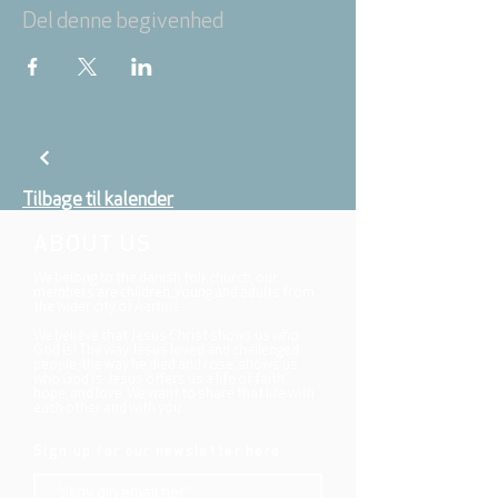
Del denne begivenhed
Tilbage til kalender
ABOUT US
We belong to the danish folkchurch, our
members are children, young and adults from
the wider city of Aarhus.
We believe that Jesus Christ shows us who
God is! The way Jesus loved and challenged
people, the way he died and rose, shows us
who God is. Jesus offers us a life of faith,
hope, and love. We want to share that life with
each other and with you.
Sign up for our newsletter here