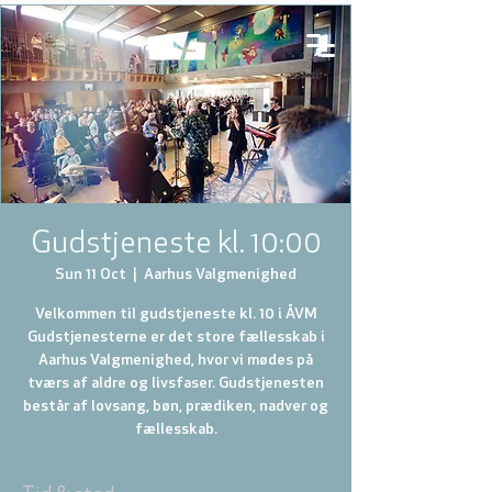
Gudstjeneste kl. 10:00
Sun 11 Oct
  |  
Aarhus Valgmenighed
Velkommen til gudstjeneste kl. 10 i ÅVM
Gudstjenesterne er det store fællesskab i
Aarhus Valgmenighed, hvor vi mødes på
tværs af aldre og livsfaser. Gudstjenesten
består af lovsang, bøn, prædiken, nadver og
fællesskab.