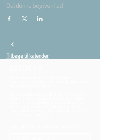
Del denne begivenhed
Tilbage til kalender
ABOUT US
We belong to the danish folkchurch, our
members are children, young and adults from
the wider city of Aarhus.
We believe that Jesus Christ shows us who
God is! The way Jesus loved and challenged
people, the way he died and rose, shows us
who God is. Jesus offers us a life of faith,
hope, and love. We want to share that life with
each other and with you.
Sign up for our newsletter here