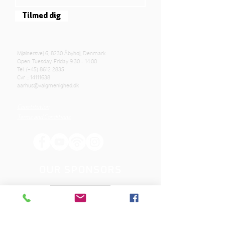
Tilmed dig
Mjølnersvej 6, 8230 Åbyhøj, Denmark
Open: Tuesday-Friday 9:30 - 14:00
Tel: (+45)
8612 2835
Cvr .:
14111638
aarhus@valgmenighed.dk
Constitution
Terms and Conditions
OUR SPONSORS