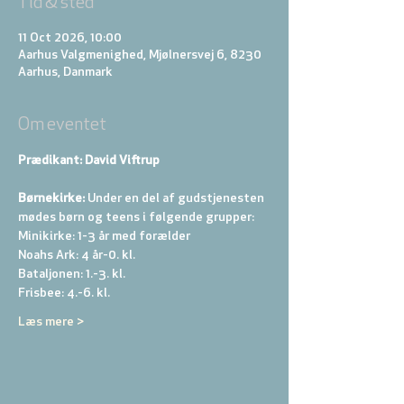
Tid & sted
11 Oct 2026, 10:00
Aarhus Valgmenighed, Mjølnersvej 6, 8230
Aarhus, Danmark
Om eventet
Prædikant: David Viftrup
Børnekirke:
 Under en del af gudstjenesten 
mødes børn og teens i følgende grupper: 
Minikirke: 1-3 år med forælder 
Noahs Ark: 4 år-0. kl. 
Bataljonen: 1.-3. kl. 
Frisbee: 4.-6. kl. 
Læs mere >