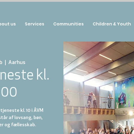
bout us
Services
Communities
Children & Youth
b
  |  
Aarhus
neste kl.
:00
jeneste kl. 10 i ÅVM
år af lovsang, bøn,
r og fællesskab.