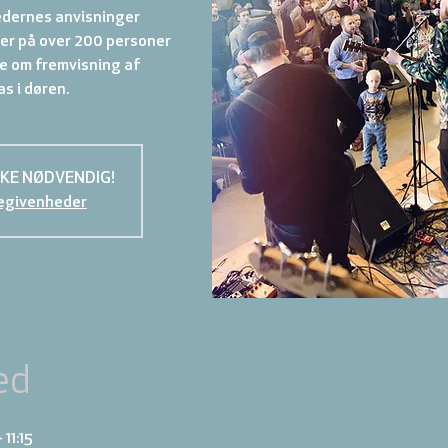
edernes anvisninger
er på over 200 personer
le om fremvisning af
s i døren.
KKE NØDVENDIG!
egivenheder
ed
 11:15