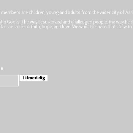
r members are children, young and adults from the wider city of Aar
who God is! The way Jesus loved and challenged people, the way he 
rs us a life of faith, hope, and love. We want to share that life with
re
Tilmed dig