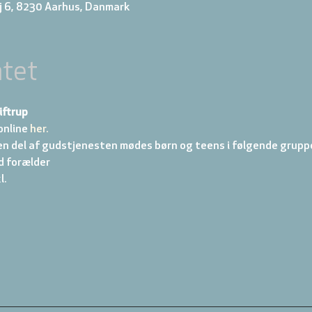
j 6, 8230 Aarhus, Danmark
tet
iftrup
online
 her.
en del af gudstjenesten mødes børn og teens i følgende gruppe
d forælder 
. 