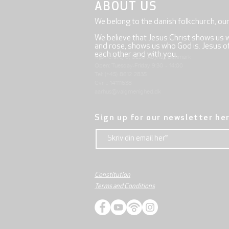
ABOUT US
We belong to the danish folkchurch, ou
We believe that Jesus Christ shows us 
and rose, shows us who God is. Jesus offe
each other and with you.
Mjølnersvej 6, 8230 Åbyhøj, Denmark
Open: Tuesday-Friday 9:30 - 14:00
Tel: (+45) 8612 2835
Cvr .: 14111638
aarhus@valgmenighed.dk
Sign up for our newsletter he
Constitution
Terms and Conditions