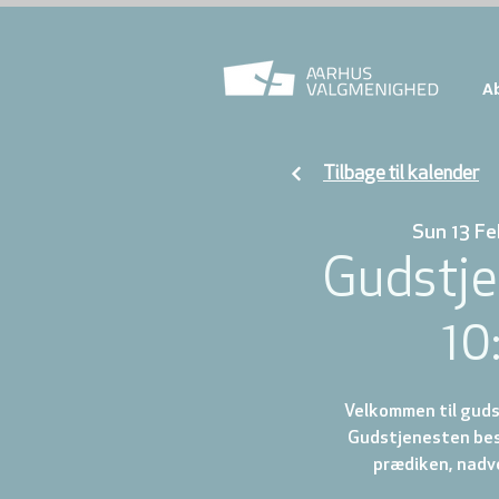
A
Tilbage til kalender
Sun 13 Fe
Gudstje
10
Velkommen til gudst
Gudstjenesten best
prædiken, nadve