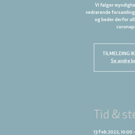
Vi følger myndigh
vedrørende forsamling
og beder derfor al
coronapa
TILMELDING I
Se andre b
Tid & st
13 Feb 2022, 10:00 –