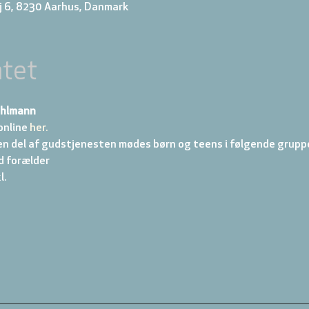
j 6, 8230 Aarhus, Danmark
tet
ahlmann
online
 her.
en del af gudstjenesten mødes børn og teens i følgende gruppe
d forælder 
. 