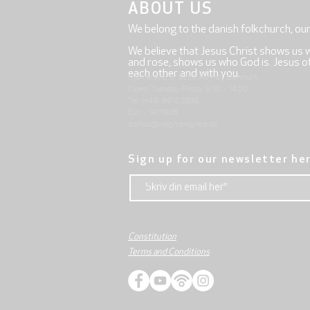
ABOUT US
We belong to the danish folkchurch, ou
We believe that Jesus Christ shows us 
and rose, shows us who God is. Jesus offe
each other and with you.
Mjølnersvej 6, 8230 Åbyhøj, Denmark
Open: Tuesday-Friday 9:30 - 14:00
Tel: (+45) 8612 2835
Cvr .: 14111638
aarhus@valgmenighed.dk
Sign up for our newsletter he
Constitution
Terms and Conditions