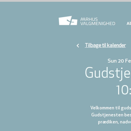
A
Tilbage til kalender
Sun 20 F
Gudstje
10
Velkommen til gudst
Gudstjenesten best
prædiken, nadve