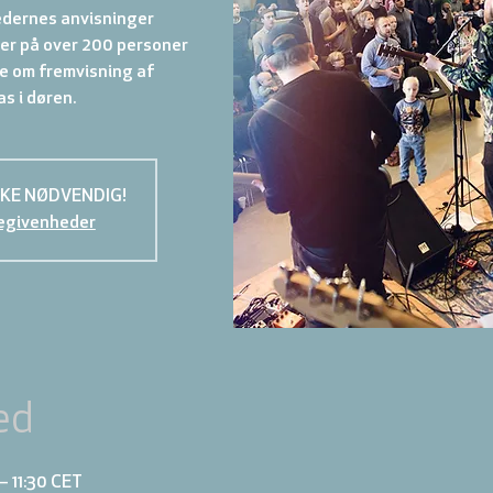
edernes anvisninger
er på over 200 personer
le om fremvisning af
s i døren.
KKE NØDVENDIG!
egivenheder
ed
– 11:30 CET