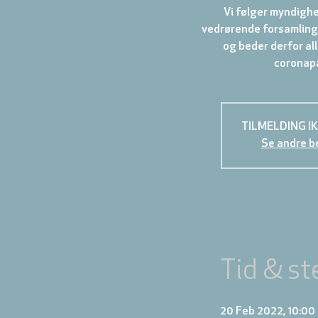
Vi følger myndigh
vedrørende forsamling
og beder derfor al
coronapa
TILMELDING I
Se andre b
Tid & st
20 Feb 2022, 10:00 