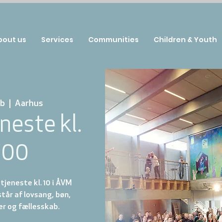
bout us
Services
Communities
Children & Youth
eb
  |  
Aarhus
neste kl.
:00
jeneste kl. 10 i ÅVM
år af lovsang, bøn,
r og fællesskab.