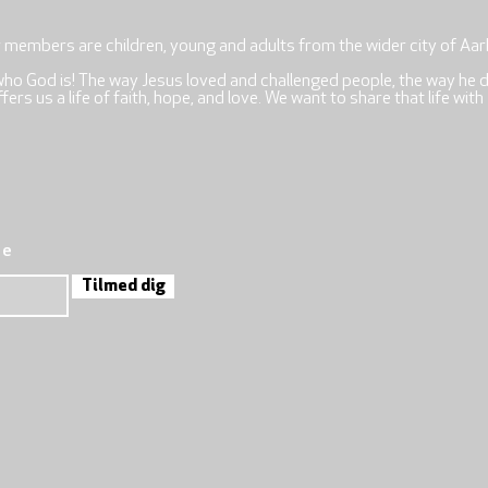
r members are children, young and adults from the wider city of Aar
who God is! The way Jesus loved and challenged people, the way he 
rs us a life of faith, hope, and love. We want to share that life with
re
Tilmed dig