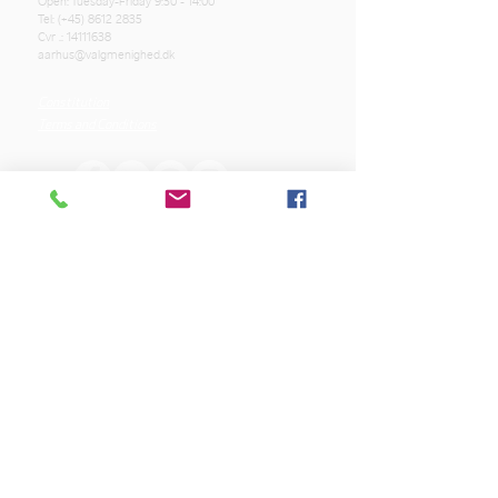
Open: Tuesday-Friday 9:30 - 14:00
Tel: (+45)
8612 2835
Cvr .:
14111638
aarhus@valgmenighed.dk
Constitution
Terms and Conditions
OUR SPONSORS