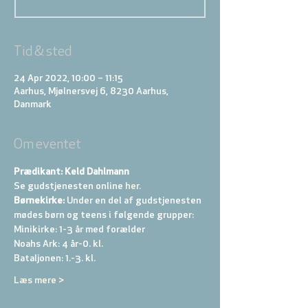
Tid & sted
24 Apr 2022, 10:00 – 11:15
Aarhus, Mjølnersvej 6, 8230 Aarhus,
Danmark
Om eventet
Prædikant: Keld Dahlmann
Se gudstjenesten online
 her.
Børnekirke:
 Under en del af gudstjenesten 
mødes børn og teens i følgende grupper: 
Minikirke: 1-3 år med forælder 
Noahs Ark: 4 år-0. kl. 
Bataljonen: 1.-3. kl. 
Læs mere >