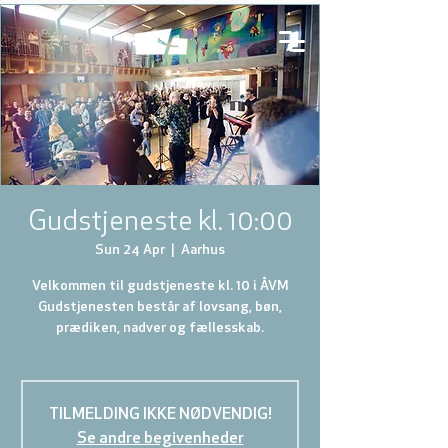
Gudstjeneste kl. 10:00
Sun 24 Apr
  |  
Aarhus
Velkommen til gudstjeneste kl. 10 i ÅVM
Gudstjenesten består af lovsang, bøn,
prædiken, nadver og fællesskab.
TILMELDING IKKE NØDVENDIG!
Se andre begivenheder