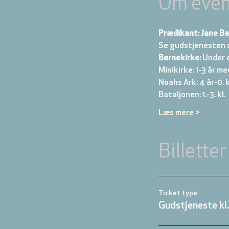
Om even
Prædikant: Jane B
Se gudstjenesten 
Børnekirke:
 Under 
Minikirke: 1-3 år me
Noahs Ark: 4 år-0. kl
Bataljonen: 1.-3. kl. 
Læs mere >
Billetter
Ticket type
Gudstjeneste kl