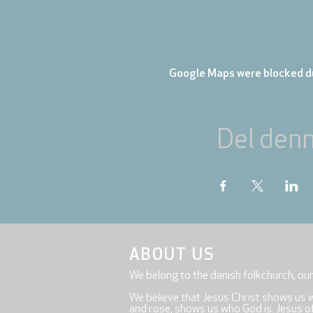
Google Maps were blocked du
Del den
ABOUT US
We belong to the danish folkchurch, ou
We believe that Jesus Christ shows us 
and rose, shows us who God is. Jesus offe