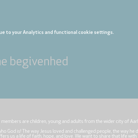
e to your Analytics and functional cookie settings.
ne begivenhed
r members are children, young and adults from the wider city of Aar
who God is! The way Jesus loved and challenged people, the way he 
rs us a life of faith, hope, and love. We want to share that life with