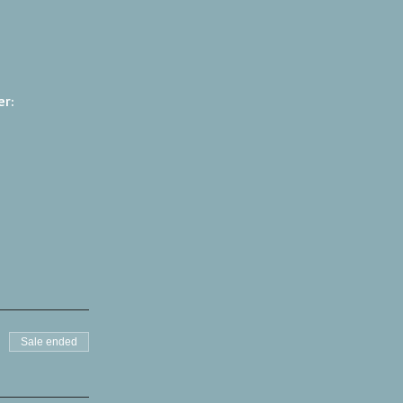
r: 
Sale ended