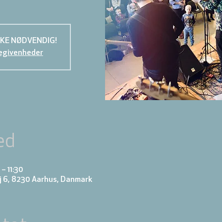
KKE NØDVENDIG!
egivenheder
ed
– 11:30
j 6, 8230 Aarhus, Danmark