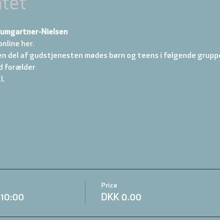
tet
aumgartner-Nielsen
online
 her.
en del af gudstjenesten mødes børn og teens i følgende gruppe
d forælder 
. 
Price
.10:00
DKK 0.00