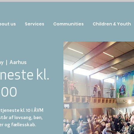
bout us
Services
Communities
Children & Youth
ay
  |  
Aarhus
neste kl.
:00
jeneste kl. 10 i ÅVM
år af lovsang, bøn,
r og fællesskab.