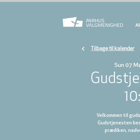
A
Tilbage til kalender
Sun 07 M
Gudstje
10
Velkommen til gudst
Gudstjenesten best
prædiken, nadve