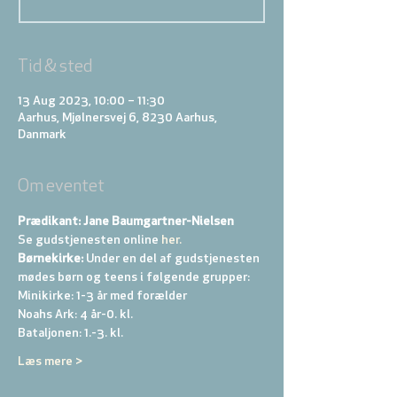
Tid & sted
13 Aug 2023, 10:00 – 11:30
Aarhus, Mjølnersvej 6, 8230 Aarhus,
Danmark
Om eventet
Prædikant: Jane Baumgartner-Nielsen
Se gudstjenesten online
 her.
Børnekirke:
 Under en del af gudstjenesten 
mødes børn og teens i følgende grupper: 
Minikirke: 1-3 år med forælder 
Noahs Ark: 4 år-0. kl. 
Bataljonen: 1.-3. kl. 
Læs mere >