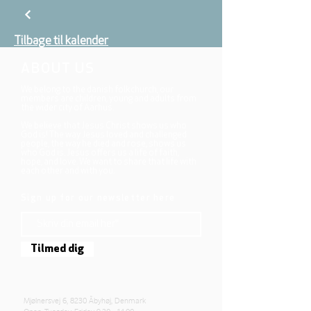
Tilbage til kalender
ABOUT US
We belong to the danish folkchurch, our
members are children, young and adults from
the wider city of Aarhus.
We believe that Jesus Christ shows us who
God is! The way Jesus loved and challenged
people, the way he died and rose, shows us
who God is. Jesus offers us a life of faith,
hope, and love. We want to share that life with
each other and with you.
Sign up for our newsletter here
Tilmed dig
Mjølnersvej 6, 8230 Åbyhøj, Denmark