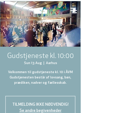
Gudstjeneste kl. 10:00
Sun 13 Aug
  |  
Aarhus
Velkommen til gudstjeneste kl. 10 i ÅVM
Gudstjenesten består af lovsang, bøn,
prædiken, nadver og fællesskab.
TILMELDING IKKE NØDVENDIG!
Se andre begivenheder