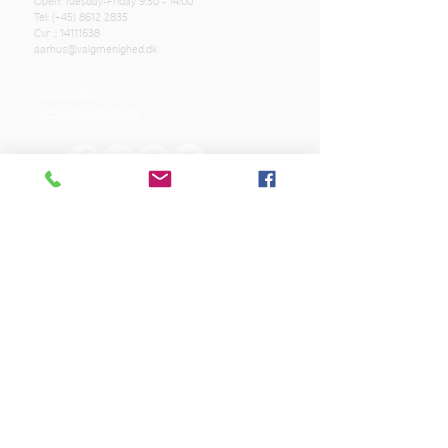
Open: Tuesday-Friday 9:30 - 14:00
Tel: (+45)
8612 2835
Cvr .:
14111638
aarhus@valgmenighed.dk
Constitution
Terms and Conditions
OUR SPONSORS