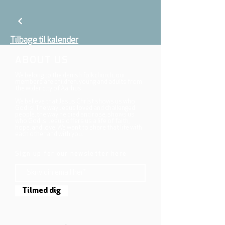
Tilbage til kalender
ABOUT US
We belong to the danish folkchurch, our
members are children, young and adults from
the wider city of Aarhus.
We believe that Jesus Christ shows us who
God is! The way Jesus loved and challenged
people, the way he died and rose, shows us
who God is. Jesus offers us a life of faith,
hope, and love. We want to share that life with
each other and with you.
Sign up for our newsletter here
Tilmed dig