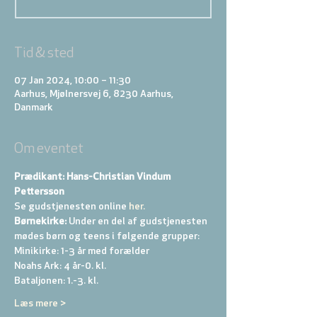
Tid & sted
07 Jan 2024, 10:00 – 11:30
Aarhus, Mjølnersvej 6, 8230 Aarhus,
Danmark
Om eventet
Prædikant: Hans-Christian Vindum 
Pettersson
Se gudstjenesten online
 her.
Børnekirke:
 Under en del af gudstjenesten 
mødes børn og teens i følgende grupper: 
Minikirke: 1-3 år med forælder 
Noahs Ark: 4 år-0. kl. 
Bataljonen: 1.-3. kl. 
Læs mere >