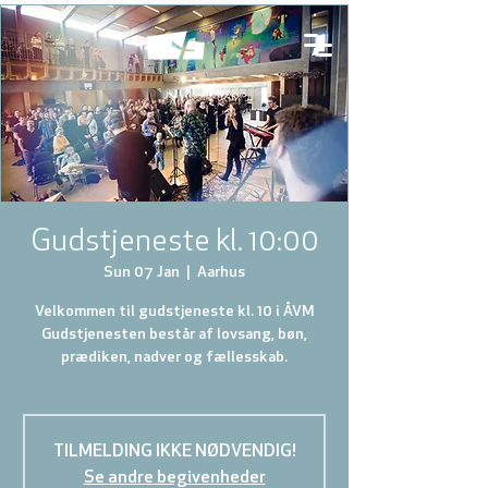
Gudstjeneste kl. 10:00
Sun 07 Jan
  |  
Aarhus
Velkommen til gudstjeneste kl. 10 i ÅVM
Gudstjenesten består af lovsang, bøn,
prædiken, nadver og fællesskab.
TILMELDING IKKE NØDVENDIG!
Se andre begivenheder