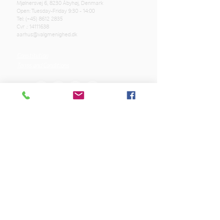
Mjølnersvej 6, 8230 Åbyhøj, Denmark
Open: Tuesday-Friday 9:30 - 14:00
Tel: (+45)
8612 2835
Cvr .:
14111638
aarhus@valgmenighed.dk
Constitution
Terms and Conditions
OUR SPONSORS