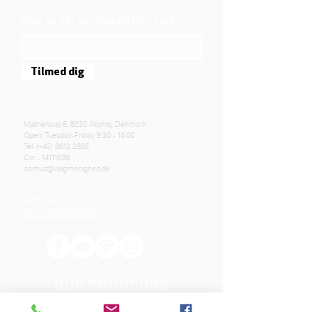
Sign up for our newsletter here
Tilmed dig
Mjølnersvej 6, 8230 Åbyhøj, Denmark
Open: Tuesday-Friday 9:30 - 14:00
Tel: (+45)
8612 2835
Cvr .:
14111638
aarhus@valgmenighed.dk
Constitution
Terms and Conditions
OUR SPONSORS