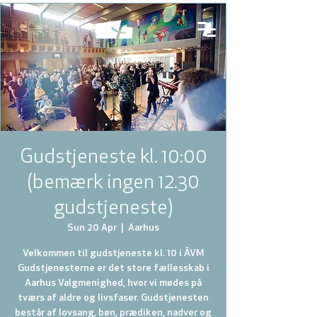
Gudstjeneste kl. 10:00
(bemærk ingen 12.30
gudstjeneste)
Sun 20 Apr
  |  
Aarhus
Velkommen til gudstjeneste kl. 10 i ÅVM
Gudstjenesterne er det store fællesskab i
Aarhus Valgmenighed, hvor vi mødes på
tværs af aldre og livsfaser. Gudstjenesten
består af lovsang, bøn, prædiken, nadver og