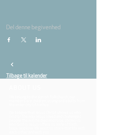
Del denne begivenhed
Tilbage til kalender
ABOUT US
We belong to the danish folkchurch, our
members are children, young and adults from
the wider city of Aarhus.
We believe that Jesus Christ shows us who
God is! The way Jesus loved and challenged
people, the way he died and rose, shows us
who God is. Jesus offers us a life of faith,
hope, and love. We want to share that life with
each other and with you.