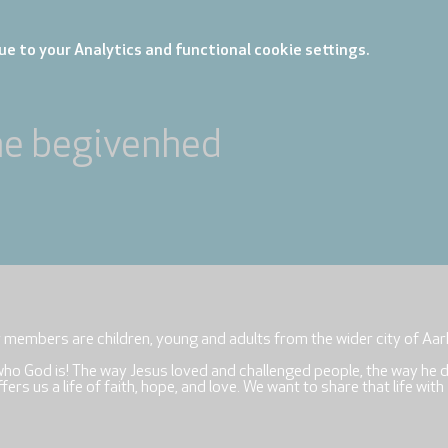
e to your Analytics and functional cookie settings.
ne begivenhed
r members are children, young and adults from the wider city of Aar
who God is! The way Jesus loved and challenged people, the way he 
rs us a life of faith, hope, and love. We want to share that life with