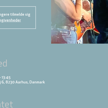
gere tilmelde sig
egivenheder
ed
– 13:45
j 6, 8230 Aarhus, Danmark
tet