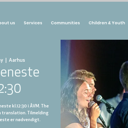
bout us
Services
Communities
Children & Youth
ay
  |  
Aarhus
jeneste
12:30
este kl.12:30 i ÅVM. The
h translation. Tilmelding
este er nødvendigt.