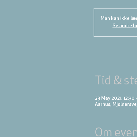
Man kan ikke læn
Se andre b
Tid & st
23 May 2021, 12:30 
Aarhus, Mjølnersve
Om even