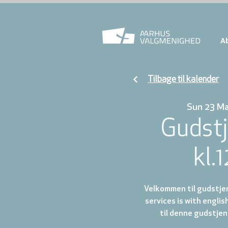
A
Tilbage til kalender
Sun 23 M
Gudst
kl.
Velkommen til gudstjen
services is with englis
til denne gudstjen