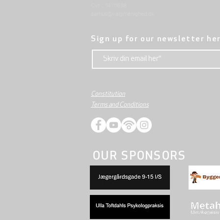
Cvr .: 14111638
aarhus@valgmenighed.dk
Sign up for our newsletter he
Constitution
Terms and Conditions
OUR SPONSORS