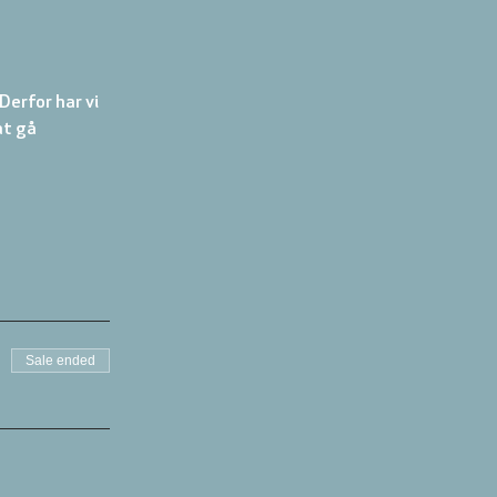
erfor har vi 
at gå 
Sale ended