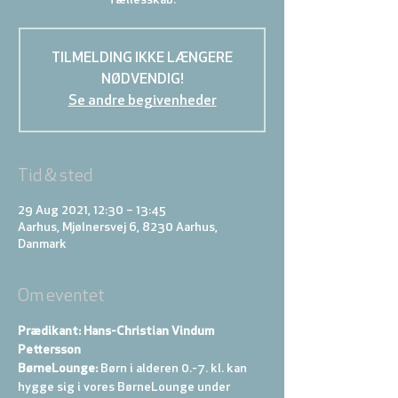
fællesskab.
TILMELDING IKKE LÆNGERE
NØDVENDIG!
Se andre begivenheder
Tid & sted
29 Aug 2021, 12:30 – 13:45
Aarhus, Mjølnersvej 6, 8230 Aarhus,
Danmark
Om eventet
Prædikant: Hans-Christian Vindum 
Pettersson
BørneLounge:
 Børn i alderen 0.-7. kl. kan 
hygge sig i vores BørneLounge under 