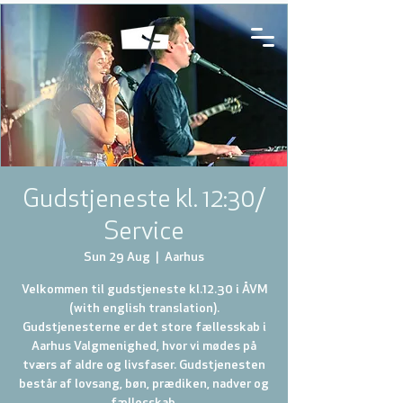
Gudstjeneste kl. 12:30/
Service
Sun 29 Aug
  |  
Aarhus
Velkommen til gudstjeneste kl.12.30 i ÅVM
(with english translation).
Gudstjenesterne er det store fællesskab i
Aarhus Valgmenighed, hvor vi mødes på
tværs af aldre og livsfaser. Gudstjenesten
består af lovsang, bøn, prædiken, nadver og