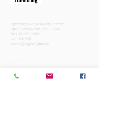
Tilmed dig
Mjølnersvej 6, 8230 Åbyhøj, Denmark
Open: Tuesday-Friday 9:30 - 14:00
Tel: (+45)
8612 2835
Cvr .:
14111638
aarhus@valgmenighed.dk
Constitution
Terms and Conditions
OUR SPONSORS