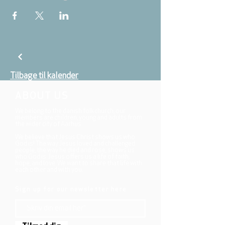
Tilbage til kalender
ABOUT US
We belong to the danish folkchurch, our
members are children, young and adults from
the wider city of Aarhus.
We believe that Jesus Christ shows us who
God is! The way Jesus loved and challenged
people, the way he died and rose, shows us
who God is. Jesus offers us a life of faith,
hope, and love. We want to share that life with
each other and with you.
Sign up for our newsletter here