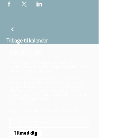
Tilbage til kalender
ABOUT US
We belong to the danish folkchurch, our
members are children, young and adults from
the wider city of Aarhus.
We believe that Jesus Christ shows us who
God is! The way Jesus loved and challenged
people, the way he died and rose, shows us
who God is. Jesus offers us a life of faith,
hope, and love. We want to share that life with
each other and with you.
Sign up for our newsletter here
Tilmed dig