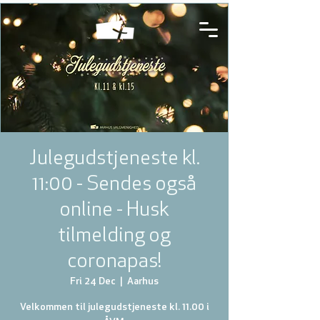
Julegudstjeneste kl.
11:00 - Sendes også
online - Husk
tilmelding og
coronapas!
Fri 24 Dec
  |  
Aarhus
Velkommen til julegudstjeneste kl. 11.00 i