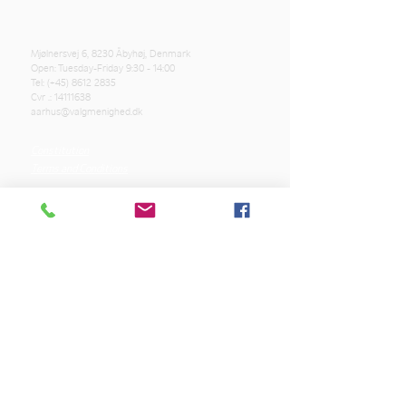
Mjølnersvej 6, 8230 Åbyhøj, Denmark
Open: Tuesday-Friday 9:30 - 14:00
Tel: (+45)
8612 2835
Cvr .:
14111638
aarhus@valgmenighed.dk
Constitution
Terms and Conditions
OUR SPONSORS