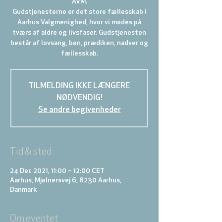
ÅVM.
Gudstjenesterne er det store fællesskab i
Aarhus Valgmenighed, hvor vi mødes på
tværs af aldre og livsfaser. Gudstjenesten
består af lovsang, bøn, prædiken, nadver og
TILMELDING IKKE LÆNGERE
NØDVENDIG!
Se andre begivenheder
Tid & sted
24 Dec 2021, 11:00 – 12:00 CET
Aarhus, Mjølnersvej 6, 8230 Aarhus,
Danmark
Om eventet