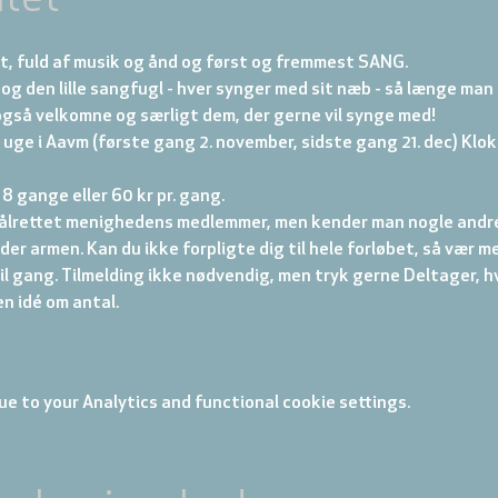
tet
gt, fuld af musik og ånd og først og fremmest SANG.
og den lille sangfugl - hver synger med sit næb - så længe man 
r også velkomne og særligt dem, der gerne vil synge med!
 uge i Aavm (første gang 2. november, sidste gang 21. dec) Klo
e 8 gange eller 60 kr pr. gang. 
ålrettet menighedens medlemmer, men kender man nogle andre 
er armen. Kan du ikke forpligte dig til hele forløbet, så vær m
il gang. Tilmelding ikke nødvendig, men tryk gerne Deltager, hv
n idé om antal.
e to your Analytics and functional cookie settings.