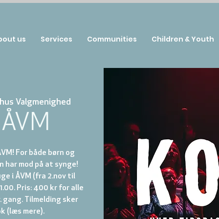
bout us
Services
Communities
Children & Youth
hus Valgmenighed
i ÅVM
ÅVM! For både børn og
n har mod på at synge!
ge i ÅVM (fra 2.nov til
.00. Pris: 400 kr for alle
. gang. Tilmelding sker
k (læs mere).