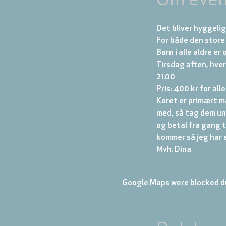
Om even
Det bliver hyggeli
For både den store 
Børn i alle aldre e
Tirsdag aften, hver
21.00
Pris: 400 kr for all
Koret er primært m
med, så tag dem und
og betal fra gang t
kommer så jeg har e
Mvh. Dina
Google Maps were blocked du