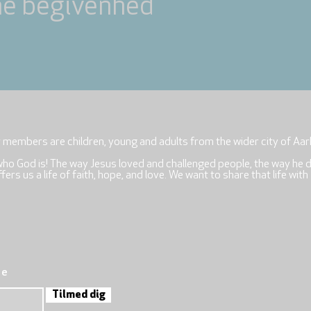
ne begivenhed
r members are children, young and adults from the wider city of Aar
who God is! The way Jesus loved and challenged people, the way he 
rs us a life of faith, hope, and love. We want to share that life with
re
Tilmed dig