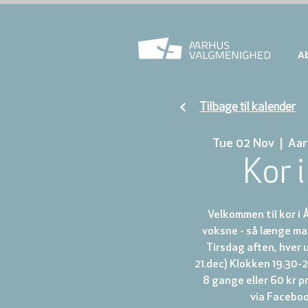
A
Tilbage til kalender
Tue 02 Nov
  |  
Aar
Kor 
Velkommen til kor i 
voksne - så længe ma
Tirsdag aften, hver u
21.dec) Klokken 19.30-21
8 gange eller 60 kr pr
via Faceboo