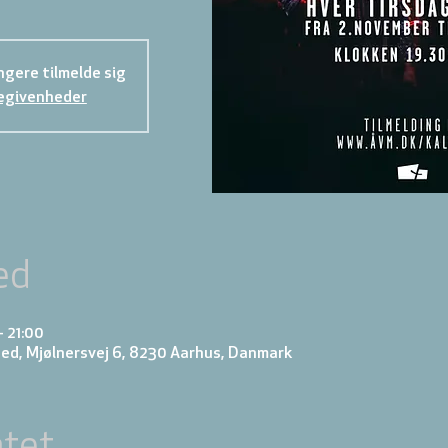
gere tilmelde sig
egivenheder
ed
– 21:00
ed, Mjølnersvej 6, 8230 Aarhus, Danmark