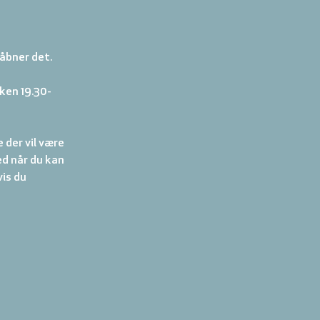
åbner det. 
kken 19.30-
der vil være 
ed når du kan 
is du 