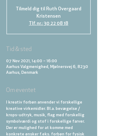
Tilmeld dig til Ruth Overgaard
Kristensen
Tlf. nr.: 30 22 08 18
Tid & sted
07 Nov 2021, 14:00 – 16:00
Aarhus Valgmenighed, Mjølnersvej 6, 8230
Aarhus, Denmark
Om eventet
I kreativ forbøn anvender vi forskellige 
kreative virkemidler. Bl.a. bevægelse / 
krops-udtryk, musik, flag med forskellig 
symbolværdi og stof i forskellige farver. 
Der er mulighed for at komme med 
konkrete ønsker f.eks. forbøn for fysisk 