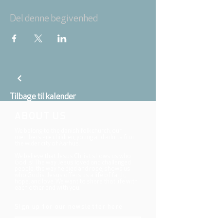
Del denne begivenhed
Tilbage til kalender
ABOUT US
We belong to the danish folkchurch, our
members are children, young and adults from
the wider city of Aarhus.
We believe that Jesus Christ shows us who
God is! The way Jesus loved and challenged
people, the way he died and rose, shows us
who God is. Jesus offers us a life of faith,
hope, and love. We want to share that life with
each other and with you.
Sign up for our newsletter here