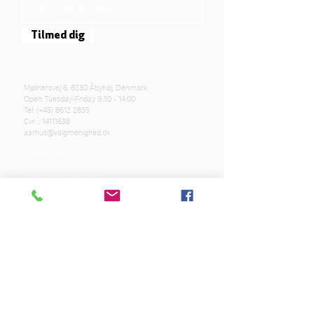
Tilmed dig
Mjølnersvej 6, 8230 Åbyhøj, Denmark
Open: Tuesday-Friday 9:30 - 14:00
Tel: (+45)
8612 2835
Cvr .:
14111638
aarhus@valgmenighed.dk
Constitution
Terms and Conditions
OUR SPONSORS