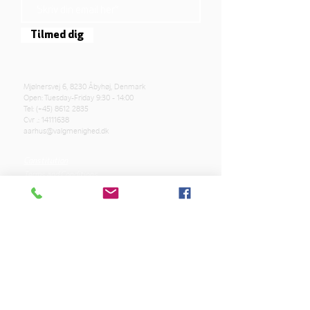
Tilmed dig
Mjølnersvej 6, 8230 Åbyhøj, Denmark
Open: Tuesday-Friday 9:30 - 14:00
Tel: (+45)
8612 2835
Cvr .:
14111638
aarhus@valgmenighed.dk
Constitution
Terms and Conditions
OUR SPONSORS