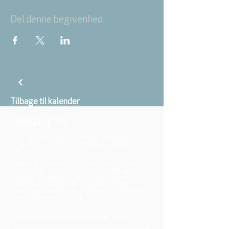
Del denne begivenhed
Tilbage til kalender
ABOUT US
We belong to the danish folkchurch, our
members are children, young and adults from
the wider city of Aarhus.
We believe that Jesus Christ shows us who
God is! The way Jesus loved and challenged
people, the way he died and rose, shows us
who God is. Jesus offers us a life of faith,
hope, and love. We want to share that life with
each other and with you.
Sign up for our newsletter here