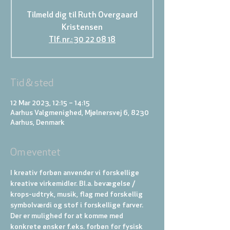
Tilmeld dig til Ruth Overgaard
Kristensen
Tlf. nr.: 30 22 08 18
Tid & sted
12 Mar 2023, 12:15 – 14:15
Aarhus Valgmenighed, Mjølnersvej 6, 8230
Aarhus, Denmark
Om eventet
I kreativ forbøn anvender vi forskellige 
kreative virkemidler. Bl.a. bevægelse / 
krops-udtryk, musik, flag med forskellig 
symbolværdi og stof i forskellige farver. 
Der er mulighed for at komme med 
konkrete ønsker f.eks. forbøn for fysisk 