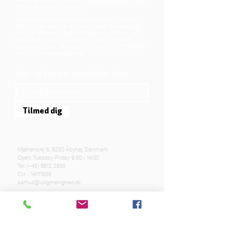
members are children, young and adults from
the wider city of Aarhus.
We believe that Jesus Christ shows us who
God is! The way Jesus loved and challenged
people, the way he died and rose, shows us
who God is. Jesus offers us a life of faith,
hope, and love. We want to share that life with
each other and with you.
Sign up for our newsletter here
Tilmed dig
Mjølnersvej 6, 8230 Åbyhøj, Denmark
Open: Tuesday-Friday 9:30 - 14:00
Tel: (+45)
8612 2835
Cvr .:
14111638
aarhus@valgmenighed.dk
Constitution
Terms and Conditions