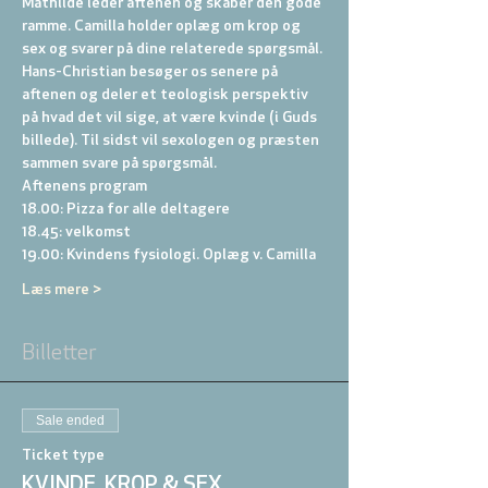
Mathilde leder aftenen og skaber den gode 
ramme. Camilla holder oplæg om krop og 
sex og svarer på dine relaterede spørgsmål. 
Hans-Christian besøger os senere på 
aftenen og deler et teologisk perspektiv 
på hvad det vil sige, at være kvinde (i Guds 
billede). Til sidst vil sexologen og præsten 
sammen svare på spørgsmål.
Aftenens program
18.00: Pizza for alle deltagere
18.45: velkomst
19.00: Kvindens fysiologi. Oplæg v. Camilla
Læs mere >
Billetter
Sale ended
Ticket type
KVINDE, KROP & SEX