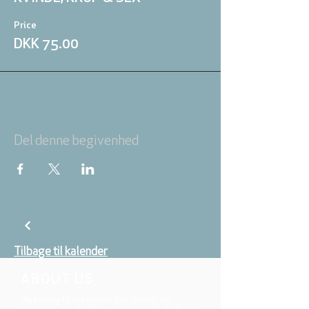
Price
DKK 75.00
Del denne begivenhed
Tilbage til kalender
ABOUT US
We belong to the danish folkchurch, our