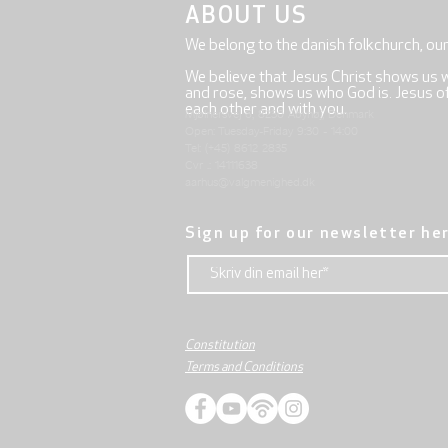
ABOUT US
We belong to the danish folkchurch, ou
We believe that Jesus Christ shows us 
and rose, shows us who God is. Jesus offe
each other and with you.
Mjølnersvej 6, 8230 Åbyhøj, Denmark
Open: Tuesday-Friday 9:30 - 14:00
Tel: (+45) 8612 2835
Cvr .: 14111638
aarhus@valgmenighed.dk
Sign up for our newsletter he
Constitution
Terms and Conditions