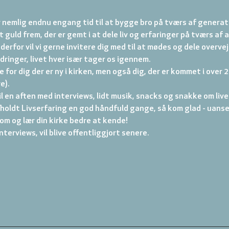
r nemlig endnu engang tid til at bygge bro på tværs af generatio
t guld frem, der er gemt i at dele liv og erfaringer på tværs af a
 derfor vil vi gerne invitere dig med til at mødes og dele overvej
ringer, livet hver især tager os igennem.
 for dig der er ny i kirken, men også dig, der er kommet i over 20
e).
til en aften med interviews, lidt musik, snacks og snakke om live
fholdt Livserfaring en god håndfuld gange, så kom glad - uanse
Kom og lær din kirke bedre at kende!

nterviews, vil blive offentliggjort senere.