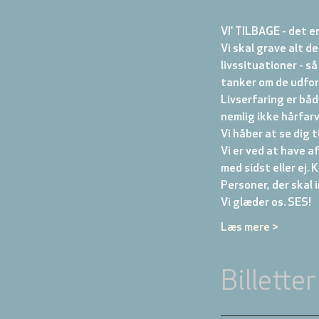
VI' TILBAGE - det e
Vi skal grave alt de
livssituationer - så
tanker om de udford
Livserfaring er både
nemlig ikke hårfarv
Vi håber at se dig 
Vi er ved at have a
med sidst eller ej. 
Personer, der skal i
Vi glæder os. SES!
Læs mere >
Billetter