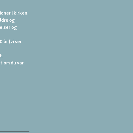
ner i kirken.

ldre og 
elser og 
 år (vi ser 
t.
t om du var 