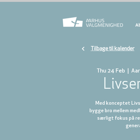
A
Tilbage til kalender
Thu 24 Feb
  |  
Aar
Livse
Med konceptet Livse
bygge bro mellem med
særligt fokus på re
genera