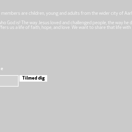
r members are children, young and adults from the wider city of Aar
who God is! The way Jesus loved and challenged people, the way he 
rs us a life of faith, hope, and love. We want to share that life with
re
Tilmed dig