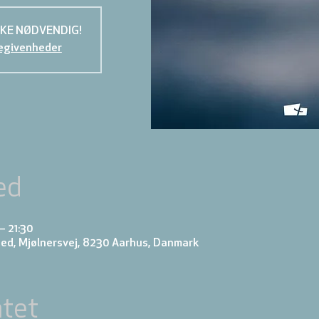
KKE NØDVENDIG!
egivenheder
ed
– 21:30
ed, Mjølnersvej, 8230 Aarhus, Danmark
tet