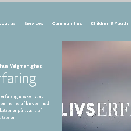
bout us
Services
Communities
Children & Youth
hus Valgmenighed
rfaring
rfaring ønsker vi at
lemmerne af kirken med
lationer på tværs af
tioner.