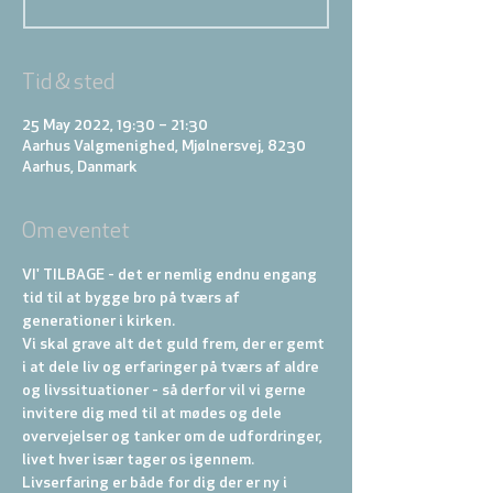
Tid & sted
25 May 2022, 19:30 – 21:30
Aarhus Valgmenighed, Mjølnersvej, 8230
Aarhus, Danmark
Om eventet
VI' TILBAGE - det er nemlig endnu engang 
tid til at bygge bro på tværs af 
generationer i kirken.

Vi skal grave alt det guld frem, der er gemt 
i at dele liv og erfaringer på tværs af aldre 
og livssituationer - så derfor vil vi gerne 
invitere dig med til at mødes og dele 
overvejelser og tanker om de udfordringer, 
livet hver især tager os igennem.
Livserfaring er både for dig der er ny i 