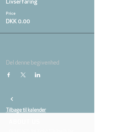
Livserfaring
Price
DKK 0.00
Del denne begivenhed
Tilbage til kalender
ABOUT US
We belong to the danish folkchurch, our