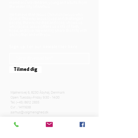
members are children, young and adults from
the wider city of Aarhus.
We believe that Jesus Christ shows us who
God is! The way Jesus loved and challenged
people, the way he died and rose, shows us
who God is. Jesus offers us a life of faith,
hope, and love. We want to share that life with
each other and with you.
Sign up for our newsletter here
Tilmed dig
Mjølnersvej 6, 8230 Åbyhøj, Denmark
Open: Tuesday-Friday 9:30 - 14:00
Tel: (+45)
8612 2835
Cvr .:
14111638
aarhus@valgmenighed.dk
Constitution
Terms and Conditions