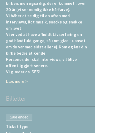
kirken, men også dig, der er kommet i over 
20 år (vi ser nemlig ikke hårfarve).
Vi håber at se dig til en aften med 
interviews, lidt musik, snacks og snakke 
om livet.
Vi er ved at have afholdt Livserfaring en 
god håndfuld gange, så kom glad - uanset 
om du var med sidst eller ej. Kom og lær din 
kirke bedre at kende!

Personer, der skal interviews, vil blive 
offentliggjort senere.
Vi glæder os. SES!
Læs mere >
Billetter
Sale ended
Ticket type