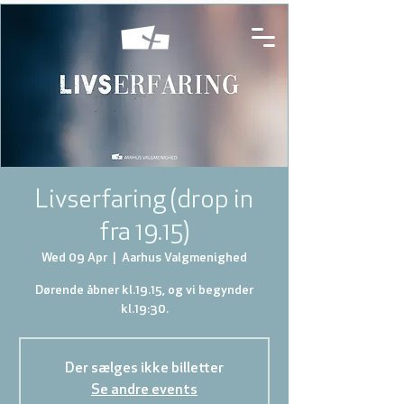
Livserfaring (drop in
fra 19.15)
Wed 09 Apr
  |  
Aarhus Valgmenighed
Dørende åbner kl.19.15, og vi begynder
kl.19:30.
Der sælges ikke billetter
Se andre events