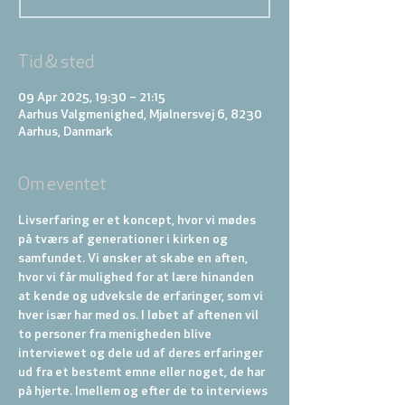
Tid & sted
09 Apr 2025, 19:30 – 21:15
Aarhus Valgmenighed, Mjølnersvej 6, 8230
Aarhus, Danmark
Om eventet
Livserfaring er et koncept, hvor vi mødes 
på tværs af generationer i kirken og 
samfundet. Vi ønsker at skabe en aften, 
hvor vi får mulighed for at lære hinanden 
at kende og udveksle de erfaringer, som vi 
hver især har med os. I løbet af aftenen vil 
to personer fra menigheden blive 
interviewet og dele ud af deres erfaringer 
ud fra et bestemt emne eller noget, de har 
på hjerte. Imellem og efter de to interviews 