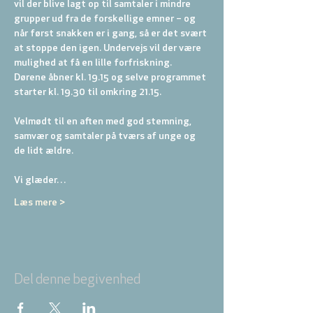
vil der blive lagt op til samtaler i mindre 
grupper ud fra de forskellige emner – og 
når først snakken er i gang, så er det svært 
at stoppe den igen. Undervejs vil der være 
mulighed at få en lille forfriskning.
Dørene åbner kl. 19.15 og selve programmet 
starter kl. 19.30 til omkring 21.15.
Velmødt til en aften med god stemning, 
samvær og samtaler på tværs af unge og 
de lidt ældre.
Vi glæder…
Læs mere >
Del denne begivenhed