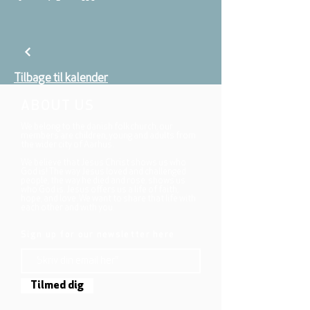
Tilbage til kalender
ABOUT US
We belong to the danish folkchurch, our
members are children, young and adults from
the wider city of Aarhus.
We believe that Jesus Christ shows us who
God is! The way Jesus loved and challenged
people, the way he died and rose, shows us
who God is. Jesus offers us a life of faith,
hope, and love. We want to share that life with
each other and with you.
Sign up for our newsletter here
Tilmed dig