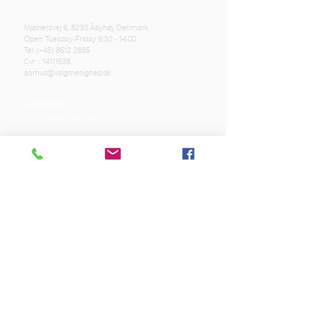
Mjølnersvej 6, 8230 Åbyhøj, Denmark
Open: Tuesday-Friday 9:30 - 14:00
Tel: (+45)
8612 2835
Cvr .:
14111638
aarhus@valgmenighed.dk
Constitution
Terms and Conditions
OUR SPONSORS