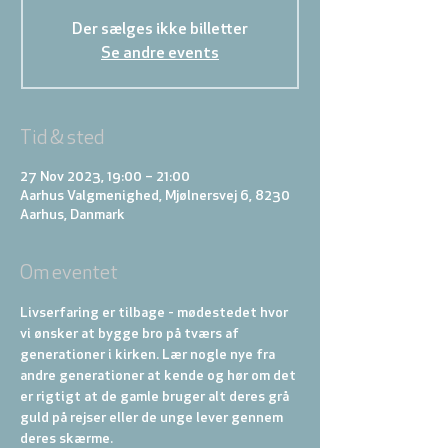
Der sælges ikke billetter
Se andre events
Tid & sted
27 Nov 2023, 19:00 – 21:00
Aarhus Valgmenighed, Mjølnersvej 6, 8230
Aarhus, Danmark
Om eventet
Livserfaring er tilbage - mødestedet hvor 
vi ønsker at bygge bro på tværs af 
generationer i kirken. Lær nogle nye fra 
andre generationer at kende og hør om det 
er rigtigt at de gamle bruger alt deres grå 
guld på rejser eller de unge lever gennem 
deres skærme.