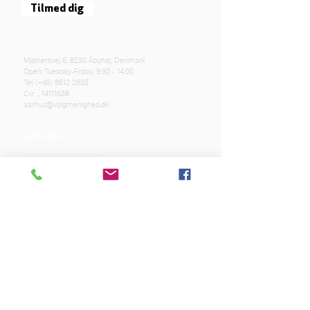
Tilmed dig
Mjølnersvej 6, 8230 Åbyhøj, Denmark
Open: Tuesday-Friday 9:30 - 14:00
Tel: (+45)
8612 2835
Cvr .:
14111638
aarhus@valgmenighed.dk
Constitution
Terms and Conditions
OUR SPONSORS