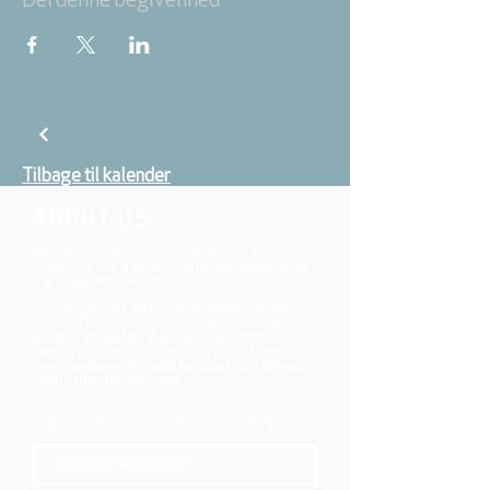
Del denne begivenhed
Tilbage til kalender
ABOUT US
We belong to the danish folkchurch, our
members are children, young and adults from
the wider city of Aarhus.
We believe that Jesus Christ shows us who
God is! The way Jesus loved and challenged
people, the way he died and rose, shows us
who God is. Jesus offers us a life of faith,
hope, and love. We want to share that life with
each other and with you.
Sign up for our newsletter here