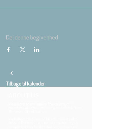
Del denne begivenhed
Tilbage til kalender
ABOUT US
We belong to the danish folkchurch, our
members are children, young and adults from
the wider city of Aarhus.
We believe that Jesus Christ shows us who
God is! The way Jesus loved and challenged
people, the way he died and rose, shows us