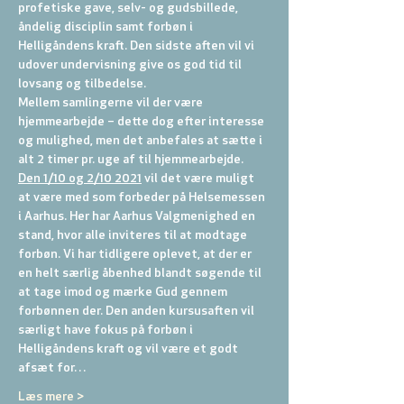
profetiske gave, selv- og gudsbillede, 
åndelig disciplin samt forbøn i 
Helligåndens kraft. Den sidste aften vil vi 
udover undervisning give os god tid til 
lovsang og tilbedelse.
Mellem samlingerne vil der være 
hjemmearbejde – dette dog efter interesse 
og mulighed, men det anbefales at sætte i 
alt 2 timer pr. uge af til hjemmearbejde.
Den 1/10 og 2/10 2021
 vil det være muligt 
at være med som forbeder på Helsemessen 
i Aarhus. Her har Aarhus Valgmenighed en 
stand, hvor alle inviteres til at modtage 
forbøn. Vi har tidligere oplevet, at der er 
en helt særlig åbenhed blandt søgende til 
at tage imod og mærke Gud gennem 
forbønnen der. Den anden kursusaften vil 
særligt have fokus på forbøn i 
Helligåndens kraft og vil være et godt 
afsæt for…
Læs mere >