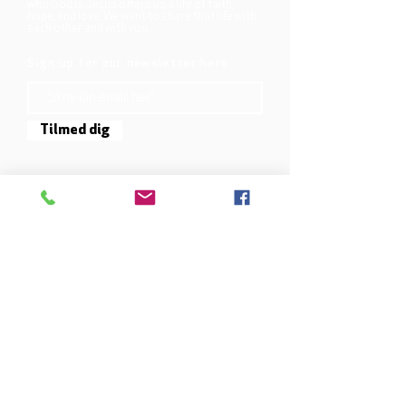
who God is. Jesus offers us a life of faith,
hope, and love. We want to share that life with
each other and with you.
Sign up for our newsletter here
Tilmed dig
Mjølnersvej 6, 8230 Åbyhøj, Denmark
Open: Tuesday-Friday 9:30 - 14:00
Tel: (+45)
8612 2835
Cvr .:
14111638
aarhus@valgmenighed.dk
Constitution
Terms and Conditions