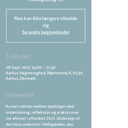
frimodighed og tro.
Man kan ikke længere tilmelde
sig
Se andre begivenheder
Tid & sted
28 Sept 2021, 19:00 – 21:30
Aarhus Valgmenighed, Mjølnersvej 6, 8230
Aarhus, Denmark
Om eventet
Kurset veksler mellem samlinger med 
undervisning, refleksion og praksis over 
tre aftener i efteråret 2021. Undervejs vil 
der blive undervist i Helligånden, den 