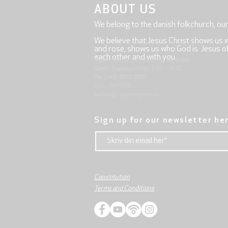
ABOUT US
We belong to the danish folkchurch, ou
We believe that Jesus Christ shows us 
and rose, shows us who God is. Jesus offe
each other and with you.
Mjølnersvej 6, 8230 Åbyhøj, Denmark
Open: Tuesday-Friday 9:30 - 14:00
Tel: (+45) 8612 2835
Cvr .: 14111638
aarhus@valgmenighed.dk
Sign up for our newsletter he
Constitution
Terms and Conditions