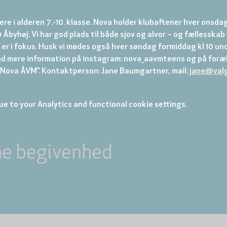
re i alderen 7.-10. klasse. Nova holder klubaftener hver onsdag
 Åbyhøj. Vi har god plads til både sjov og alvor – og fællesskab
er i fokus. Husk vi mødes også hver søndag formiddag kl 10 und
nd mere information på instagram: nova_aavmteens og på foræl
ova ÅVM”. Kontaktperson: Jane Baumgartner, mail: 
jane@val
e to your Analytics and functional cookie settings.
ne begivenhed