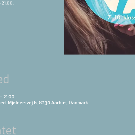
-21.00.
ed
– 21:00
ed, Mjølnersvej 6, 8230 Aarhus, Danmark
tet