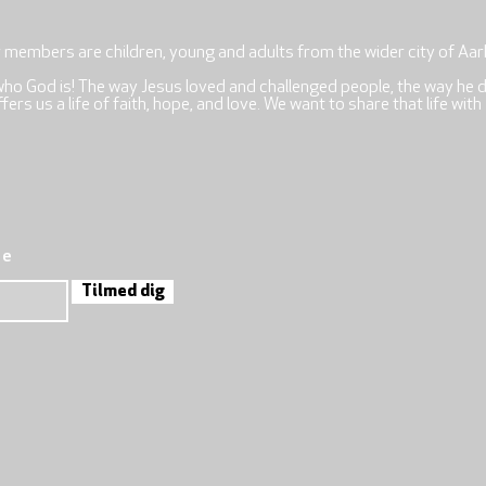
r members are children, young and adults from the wider city of Aar
who God is! The way Jesus loved and challenged people, the way he 
rs us a life of faith, hope, and love. We want to share that life with
re
Tilmed dig