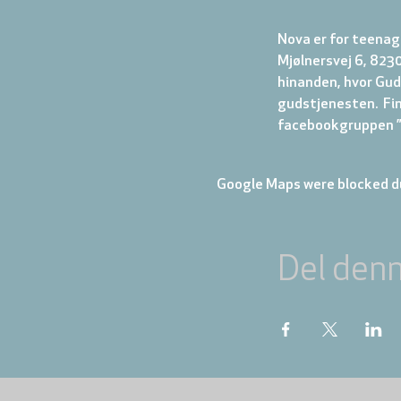
Nova er for teenage
Mjølnersvej 6, 8230
hinanden, hvor Gud 
gudstjenesten.  Fi
facebookgruppen ”N
Google Maps were blocked du
Del den