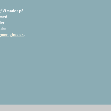
! Vi mødes på 
 med 
er 
dre 
gmenighed.dk
.