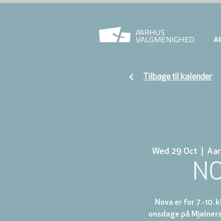
A
Tilbage til kalender
Wed 29 Oct
  |  
Aar
N
Nova er for 7.-10. 
onsdage på Mjølnersv