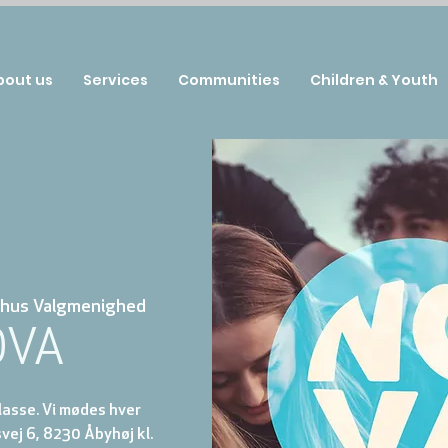
bout us
Services
Communities
Children & Youth
hus Valgmenighed
OVA
klasse. Vi mødes hver
ej 6, 8230 Åbyhøj kl.