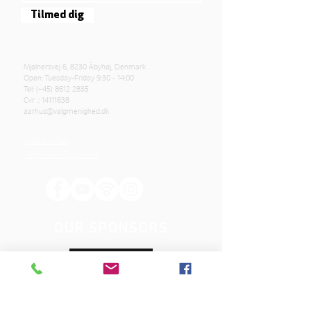
Tilmed dig
Mjølnersvej 6, 8230 Åbyhøj, Denmark
Open: Tuesday-Friday 9:30 - 14:00
Tel: (+45)
8612 2835
Cvr .:
14111638
aarhus@valgmenighed.dk
Constitution
Terms and Conditions
OUR SPONSORS