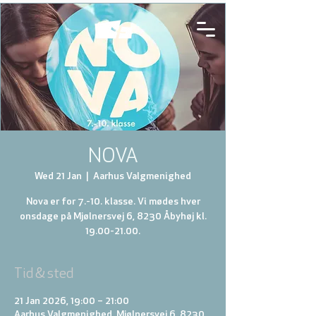
NOVA
Wed 21 Jan
  |  
Aarhus Valgmenighed
Nova er for 7.-10. klasse. Vi mødes hver
onsdage på Mjølnersvej 6, 8230 Åbyhøj kl.
19.00-21.00.
Tid & sted
21 Jan 2026, 19:00 – 21:00
Aarhus Valgmenighed, Mjølnersvej 6, 8230