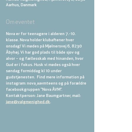
Aarhus, Danmark
Om eventet
Nova er for teenagere i alderen 7.-10. 
klasse. Nova holder klubaftener hver 
onsdag! Vi mødes på Mjølnersvej 6, 8230 
Åbyhøj. Vi har god plads til både sjov og 
alvor – og fællesskab med hinanden, hvor 
Gud er i fokus. Husk vi mødes også hver 
søndag formiddag kl 10 under 
gudstjenesten.  Find mere information på 
instagram: nova_aavmteens og på forældre 
facebookgruppen ”Nova ÅVM”. 
Kontaktperson: Jane Baumgartner, mail: 
jane@valgmenighed.dk
.