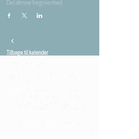
Del denne begivenhed
Tilbage til kalender
ABOUT US
We belong to the danish folkchurch, our
members are children, young and adults from
the wider city of Aarhus.
We believe that Jesus Christ shows us who
God is! The way Jesus loved and challenged
people, the way he died and rose, shows us
who God is. Jesus offers us a life of faith,
hope, and love. We want to share that life with
each other and with you.
Sign up for our newsletter here