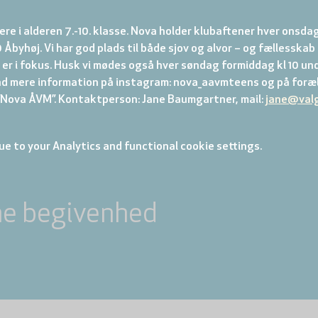
re i alderen 7.-10. klasse. Nova holder klubaftener hver onsdag
 Åbyhøj. Vi har god plads til både sjov og alvor – og fællesskab
er i fokus. Husk vi mødes også hver søndag formiddag kl 10 und
nd mere information på instagram: nova_aavmteens og på foræl
ova ÅVM”. Kontaktperson: Jane Baumgartner, mail: 
jane@val
e to your Analytics and functional cookie settings.
ne begivenhed