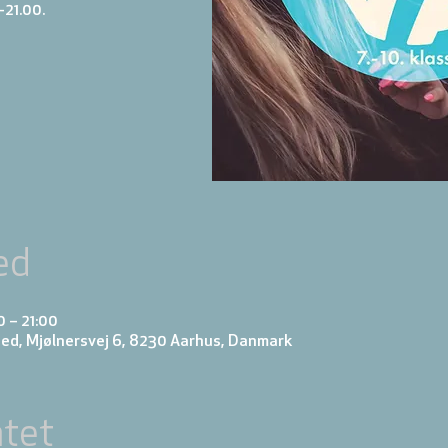
-21.00.
ed
 – 21:00
ed, Mjølnersvej 6, 8230 Aarhus, Danmark
tet