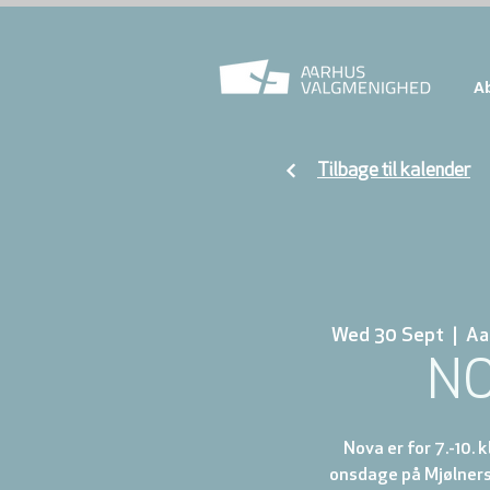
A
Tilbage til kalender
Wed 30 Sept
  |  
Aa
N
Nova er for 7.-10. 
onsdage på Mjølnersv