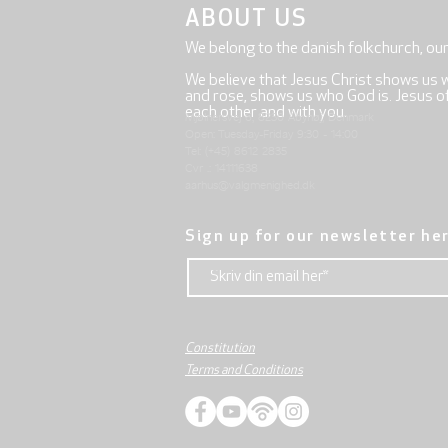
ABOUT US
We belong to the danish folkchurch, ou
We believe that Jesus Christ shows us 
and rose, shows us who God is. Jesus offe
each other and with you.
Mjølnersvej 6, 8230 Åbyhøj, Denmark
Open: Tuesday-Friday 9:30 - 14:00
Tel: (+45) 8612 2835
Cvr .: 14111638
aarhus@valgmenighed.dk
Sign up for our newsletter he
Constitution
Terms and Conditions