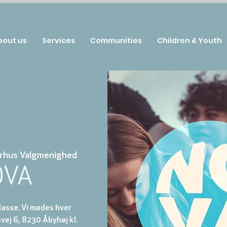
bout us
Services
Communities
Children & Youth
rhus Valgmenighed
OVA
klasse. Vi mødes hver
ej 6, 8230 Åbyhøj kl.