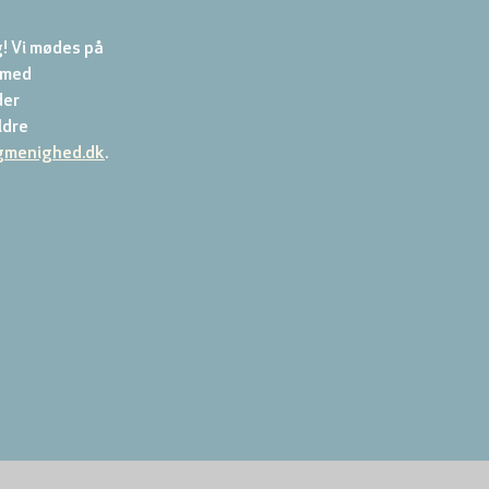
! Vi mødes på 
 med 
er 
dre 
gmenighed.dk
.