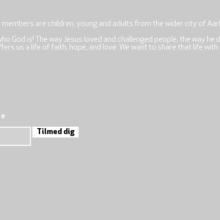
r members are children, young and adults from the wider city of Aar
who God is! The way Jesus loved and challenged people, the way he 
rs us a life of faith, hope, and love. We want to share that life with
re
Tilmed dig