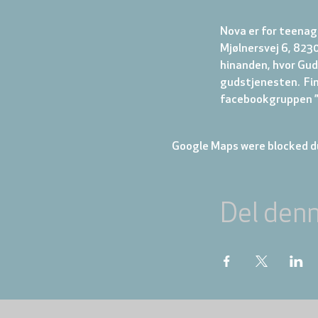
Nova er for teenage
Mjølnersvej 6, 8230
hinanden, hvor Gud 
gudstjenesten.  Fi
facebookgruppen ”N
Google Maps were blocked du
Del den