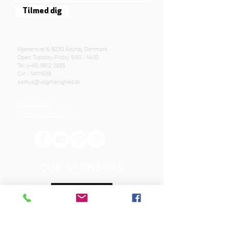
Tilmed dig
Mjølnersvej 6, 8230 Åbyhøj, Denmark
Open: Tuesday-Friday 9:30 - 14:00
Tel: (+45)
8612 2835
Cvr .:
14111638
aarhus@valgmenighed.dk
Constitution
Terms and Conditions
OUR SPONSORS