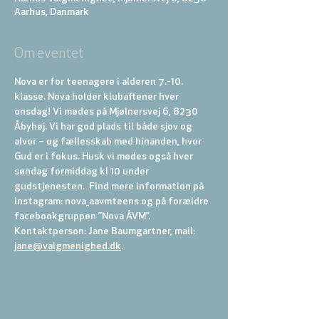
Aarhus, Danmark
Om eventet
Nova er for teenagere i alderen 7.-10. 
klasse. Nova holder klubaftener hver 
onsdag! Vi mødes på Mjølnersvej 6, 8230 
Åbyhøj. Vi har god plads til både sjov og 
alvor – og fællesskab med hinanden, hvor 
Gud er i fokus. Husk vi mødes også hver 
søndag formiddag kl 10 under 
gudstjenesten.  Find mere information på 
instagram: nova_aavmteens og på forældre 
facebookgruppen ”Nova ÅVM”. 
Kontaktperson: Jane Baumgartner, mail: 
jane@valgmenighed.dk
.