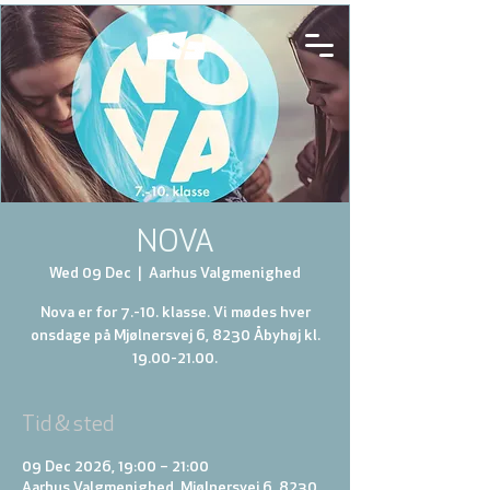
NOVA
Wed 09 Dec
  |  
Aarhus Valgmenighed
Nova er for 7.-10. klasse. Vi mødes hver
onsdage på Mjølnersvej 6, 8230 Åbyhøj kl.
19.00-21.00.
Tid & sted
09 Dec 2026, 19:00 – 21:00
Aarhus Valgmenighed, Mjølnersvej 6, 8230