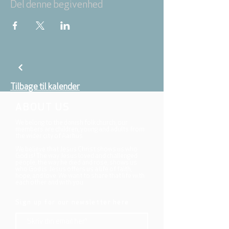
Del denne begivenhed
Tilbage til kalender
ABOUT US
We belong to the danish folkchurch, our
members are children, young and adults from
the wider city of Aarhus.
We believe that Jesus Christ shows us who
God is! The way Jesus loved and challenged
people, the way he died and rose, shows us
who God is. Jesus offers us a life of faith,
hope, and love. We want to share that life with
each other and with you.
Sign up for our newsletter here