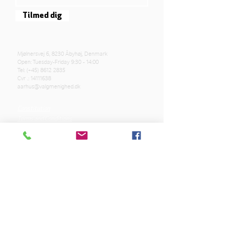
Tilmed dig
Mjølnersvej 6, 8230 Åbyhøj, Denmark
Open: Tuesday-Friday 9:30 - 14:00
Tel: (+45)
8612 2835
Cvr .:
14111638
aarhus@valgmenighed.dk
Constitution
Terms and Conditions
OUR SPONSORS