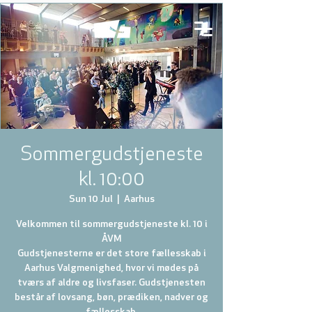
Sommergudstjeneste
kl. 10:00
Sun 10 Jul
  |  
Aarhus
Velkommen til sommergudstjeneste kl. 10 i
ÅVM
Gudstjenesterne er det store fællesskab i
Aarhus Valgmenighed, hvor vi mødes på
tværs af aldre og livsfaser. Gudstjenesten
består af lovsang, bøn, prædiken, nadver og