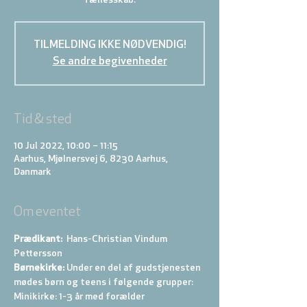
TILMELDING IKKE NØDVENDIG!
Se andre begivenheder
Tid & sted
10 Jul 2022, 10:00 – 11:15
Aarhus, Mjølnersvej 6, 8230 Aarhus,
Danmark
Om eventet
Prædikant:  
Hans-Christian Vindum 
Pettersson
Børnekirke:
 Under en del af gudstjenesten 
mødes børn og teens i følgende grupper: 
Minikirke: 1-3 år med forælder 