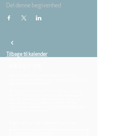
Del denne begivenhed
Tilbage til kalender
ABOUT US
We belong to the danish folkchurch, our
members are children, young and adults from
the wider city of Aarhus.
We believe that Jesus Christ shows us who
God is! The way Jesus loved and challenged
people, the way he died and rose, shows us
who God is. Jesus offers us a life of faith,
hope, and love. We want to share that life with
each other and with you.
Sign up for our newsletter here